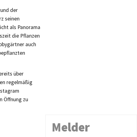
rund der
z seinen
icht als Panorama
szeit die Pflanzen
obbygärtner auch
bepflanzten
ereits über
den regelmäßig
nstagram
en Öffnung zu
Melder