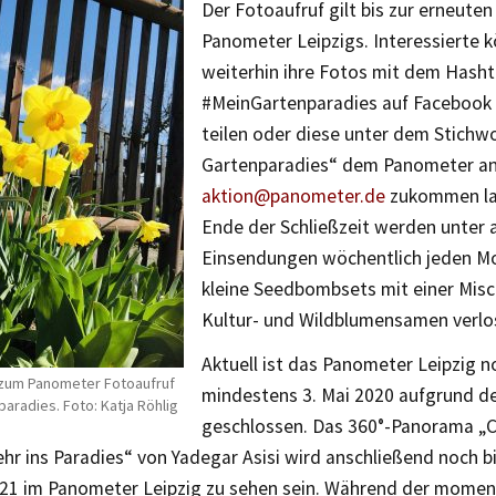
Der Fotoaufruf gilt bis zur erneute
Panometer Leipzigs. Interessierte 
weiterhin ihre Fotos mit dem Hash
#MeinGartenparadies auf Facebook
teilen oder diese unter dem Stichw
Gartenparadies“ dem Panometer a
aktion@panometer.de
zukommen la
Ende der Schließzeit werden unter a
Einsendungen wöchentlich jeden Mo
kleine Seedbombsets mit einer Misc
Kultur- und Wildblumensamen verlo
Aktuell ist das Panometer Leipzig n
zum Panometer Fotoaufruf
mindestens 3. Mai 2020 aufgrund d
aradies. Foto: Katja Röhlig
geschlossen. Das 360°-Panorama „C
hr ins Paradies“ von Yadegar Asisi wird anschließend noch 
021 im Panometer Leipzig zu sehen sein. Während der momen