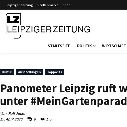
Leipziger Zeitung
Stellenmarkt
Shop
Leipziger Zeitung
STARTSEITE
POLITIK
WIRTSCHAFT
Kultur
Ausstellungen
Topposts
Panometer Leipzig ruft 
unter #MeinGartenparad
Von
Ralf Julke
19. April 2020
0
175