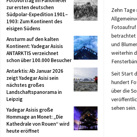
Fotovortrag im Panometer
zur ersten deutschen
Zehn Tage 
Südpolar-Expedition 1901–
Allgemeinv
1903: Zum Kontinent des
Fotoaufruf
eisigen Südens
betrachtet 
Ansturm auf den kalten
und Blumen
Kontinent: Yadegar Asisis
weiterhin d
ANTARKTIS verzeichnet
schon über 100.000 Besucher
Fensterbän
Antarktis: Ab Januar 2026
Seit Start 
zeigt Yadegar Asisi sein
hundert Fo
nächstes großes
über die S
Landschaftspanorama in
Leipzig
veröffentli
sehen sein.
Yadegar Asisis große
Hommage an Monet: „Die
Kathedrale von Rouen“ wird
heute eröffnet