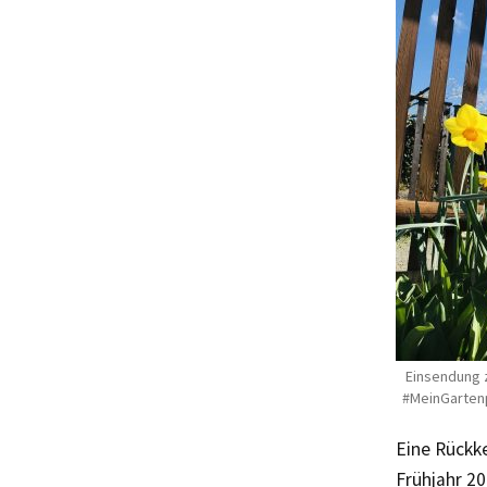
Einsendung 
#MeinGartenp
Eine Rückke
Frühjahr 2