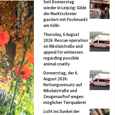
Seit Donnerstag
wieder in Leipzig: Gilde
der Marktschreier
gastiert mit Fischmarkt
am Völki
Thursday, 6 August
2026: Rescue operation
on Nikolaistraße and
appeal for witnesses
regarding possible
animal cruelty
Donnerstag, der 6.
August 2026:
Rettungseinsatz auf
Nikolaistraße und
Zeugenaufruf wegen
möglicher Tierquälerei
Licht ins Dunkel der