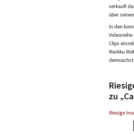
verkauft da
über seine
In den kom
Videoreihe
Clips einz
Markku Webe
demnächst
Riesig
zu „Ca
Riesige Ins