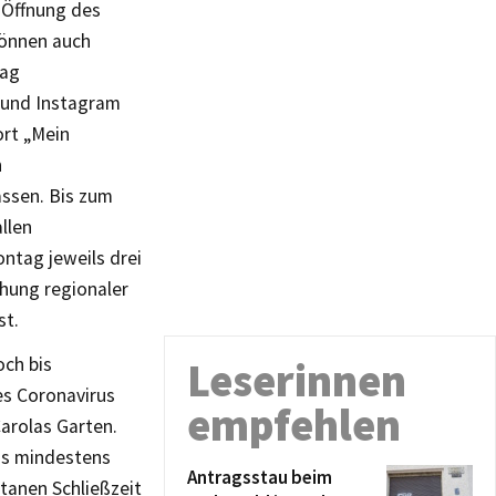
n Öffnung des
können auch
tag
 und Instagram
ort „Mein
n
ssen. Bis zum
llen
ntag jeweils drei
hung regionaler
st.
och bis
Leserinnen
es Coronavirus
empfehlen
arolas Garten.
bis mindestens
Antragsstau beim
tanen Schließzeit