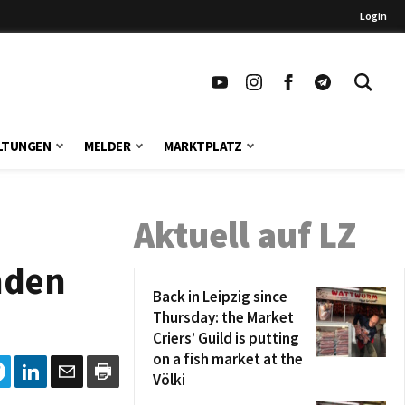
Login
LTUNGEN
MELDER
MARKTPLATZ
Aktuell auf LZ
nden
Back in Leipzig since
Thursday: the Market
Criers’ Guild is putting
on a fish market at the
Völki