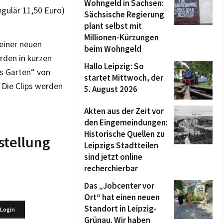
Wohngeld in Sachsen:
egulär 11,50 Euro)
Sächsische Regierung
plant selbst mit
Millionen-Kürzungen
einer neuen
beim Wohngeld
rden in kurzen
Hallo Leipzig: So
as Garten“ von
startet Mittwoch, der
 Die Clips werden
5. August 2026
Akten aus der Zeit vor
den Eingemeindungen:
Historische Quellen zu
stellung
Leipzigs Stadtteilen
sind jetzt online
recherchierbar
Das „Jobcenter vor
Ort“ hat einen neuen
Standort in Leipzig-
Grünau. Wir haben