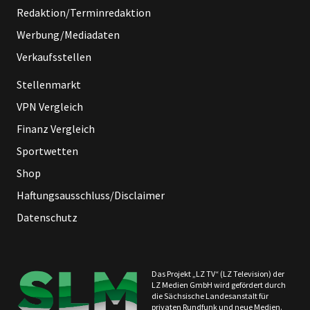
Redaktion/Terminredaktion
Werbung/Mediadaten
Verkaufsstellen
Stellenmarkt
VPN Vergleich
Finanz Vergleich
Sportwetten
Shop
Haftungsausschluss/Disclaimer
Datenschutz
Das Projekt „LZ TV“ (LZ Television) der
LZ Medien GmbH wird gefördert durch
die Sächsische Landesanstalt für
privaten Rundfunk und neue Medien.