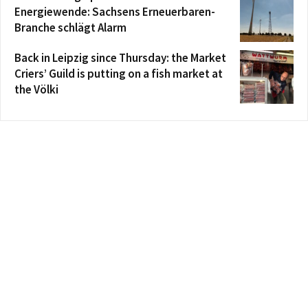
Energiewende: Sachsens Erneuerbaren-
Branche schlägt Alarm
Back in Leipzig since Thursday: the Market
Criers’ Guild is putting on a fish market at
the Völki