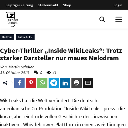
Leipziger Zeitung
Stellenmarkt
Shop
Login
Leipziger Zeitung
Kultur
Film & TV
Cyber-Thriller „Inside WikiLeaks“: Trotz
starker Darsteller nur maues Melodram
Von
Martin Schöler
31. Oktober 2013
0
41
WikiLeaks hat die Welt verändert. Die deutsch-
amerikanische Co-Produktion "Inside WikiLeaks" presst die
kurze, aber eindrucksvollen Geschichte der - inzwischen
inaktiven - Whistleblower-Plattform in einen zweistündigen