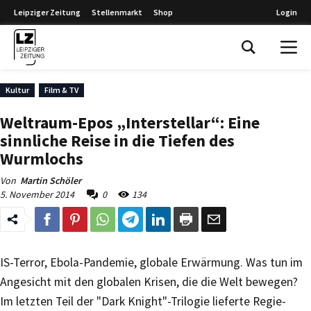
Leipziger Zeitung
Stellenmarkt
Shop
Login
Leipziger Zeitung
Kultur
Film & TV
Weltraum-Epos „Interstellar“: Eine
sinnliche Reise in die Tiefen des
Wurmlochs
Von
Martin Schöler
5. November 2014
0
134
IS-Terror, Ebola-Pandemie, globale Erwärmung. Was tun im
Angesicht mit den globalen Krisen, die die Welt bewegen?
Im letzten Teil der "Dark Knight"-Trilogie lieferte Regie-