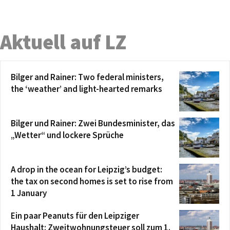
Aktuell auf LZ
Bilger and Rainer: Two federal ministers,
the ‘weather’ and light-hearted remarks
Bilger und Rainer: Zwei Bundesminister, das
„Wetter“ und lockere Sprüche
A drop in the ocean for Leipzig’s budget:
the tax on second homes is set to rise from
1 January
Ein paar Peanuts für den Leipziger
Haushalt: Zweitwohnungsteuer soll zum 1.