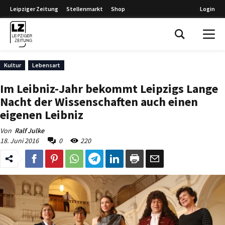
Leipziger Zeitung
Stellenmarkt
Shop
Login
Leipziger Zeitung
Kultur
Lebensart
Im Leibniz-Jahr bekommt Leipzigs Lange
Nacht der Wissenschaften auch einen
eigenen Leibniz
Von
Ralf Julke
18. Juni 2016
0
220