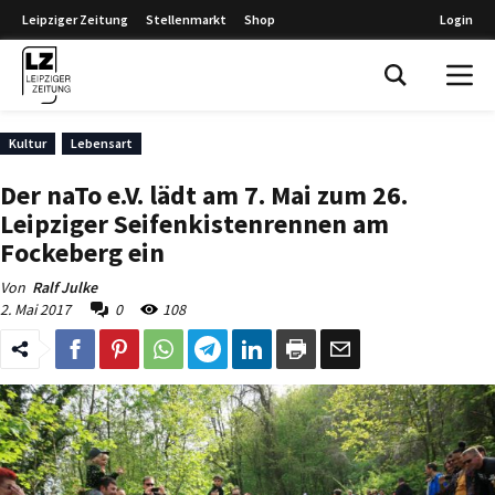
Leipziger Zeitung
Stellenmarkt
Shop
Login
Leipziger Zeitung
Kultur
Lebensart
Der naTo e.V. lädt am 7. Mai zum 26.
Leipziger Seifenkistenrennen am
Fockeberg ein
Von
Ralf Julke
2. Mai 2017
0
108