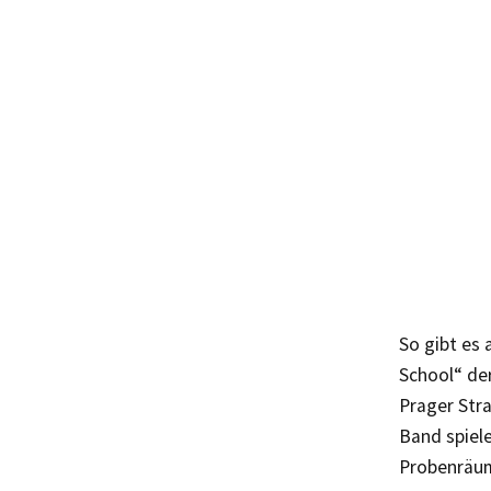
So gibt es 
School“ de
Prager Stra
Band spiel
Probenräum