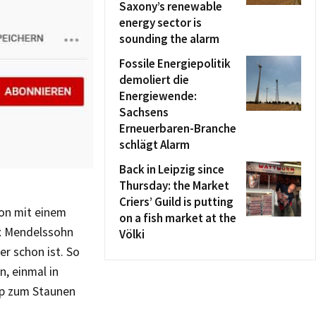
Saxony’s renewable
energy sector is
sounding the alarm
Fossile Energiepolitik
demoliert die
Energiewende:
Sachsens
Erneuerbaren-Branche
schlägt Alarm
Back in Leipzig since
Thursday: the Market
Criers’ Guild is putting
hon mit einem
on a fish market at the
ix Mendelssohn
Völki
er schon ist. So
, einmal in
lip zum Staunen