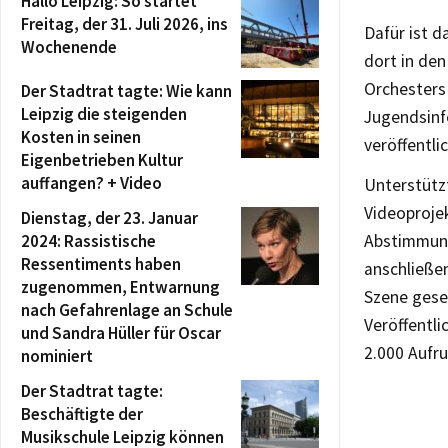
Hallo Leipzig: So startet
Freitag, der 31. Juli 2026, ins
Dafür ist d
Wochenende
dort in den
Orchesters
Der Stadtrat tagte: Wie kann
Leipzig die steigenden
Jugendsinf
Kosten in seinen
veröffentlic
Eigenbetrieben Kultur
auffangen? + Video
Unterstütz
Videoproje
Dienstag, der 23. Januar
2024: Rassistische
Abstimmung
Ressentiments haben
anschließe
zugenommen, Entwarnung
Szene geset
nach Gefahrenlage an Schule
Veröffentl
und Sandra Hüller für Oscar
2.000 Aufru
nominiert
Der Stadtrat tagte:
Beschäftigte der
Musikschule Leipzig können