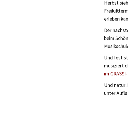
Herbst sie
Freiluftter
erleben kan
Der nächst
beim Schön
Musikschule
Und fest s
musiziert 
im GRASSI
Und natürl
unter Aufl