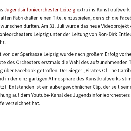
as
Jugendsinfonieorchester Leipzig
extra ins Kunstkraftwer
 alten Fabrikhallen einen Titel einzuspielen, den sich die Fa
 wünschen durften. Am 31. Juli wurde das neue Videoprojekt
onieorchesters Leipzig unter der Leitung von Ron-Dirk Entle
ht.
t von der Sparkasse Leipzig wurde nach großem Erfolg vorhe
kte des Orchesters erstmals die Wahl des aufzunehmenden Ti
 über Facebook getroffen. Der Sieger „Pirates Of The Carri
nd in der einzigartigen Atmosphäre des Kunstkraftwerks sti
zt. Entstanden ist ein außergewöhnlicher Clip, der seit sein
ichung auf dem Youtube-Kanal des Jugendsinfonieorchesters a
fe verzeichnet hat.