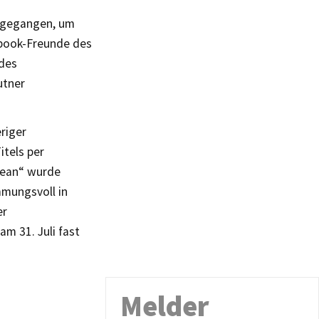
k gegangen, um
cebook-Freunde des
 des
utner
riger
tels per
bean“ wurde
mmungsvoll in
er
m 31. Juli fast
Melder