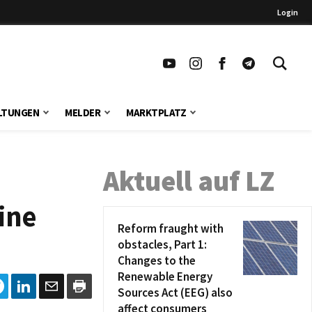
Login
LTUNGEN
MELDER
MARKTPLATZ
Aktuell auf LZ
ine
Reform fraught with
obstacles, Part 1:
Changes to the
Renewable Energy
Sources Act (EEG) also
affect consumers