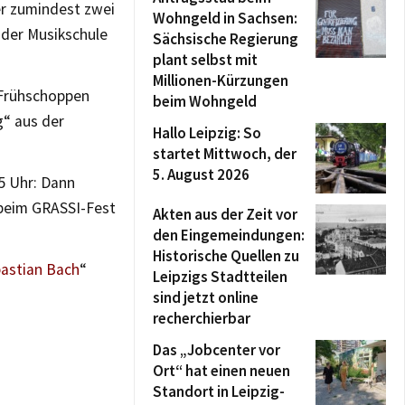
er zumindest zwei
Wohngeld in Sachsen:
 der Musikschule
Sächsische Regierung
plant selbst mit
Millionen-Kürzungen
 Frühschoppen
beim Wohngeld
“ aus der
Hallo Leipzig: So
startet Mittwoch, der
5. August 2026
5 Uhr: Dann
 beim GRASSI-Fest
Akten aus der Zeit vor
den Eingemeindungen:
Historische Quellen zu
astian Bach
“
Leipzigs Stadtteilen
sind jetzt online
recherchierbar
Das „Jobcenter vor
Ort“ hat einen neuen
Standort in Leipzig-