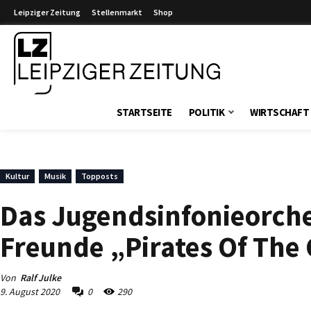
Leipziger Zeitung
Stellenmarkt
Shop
Leipziger Zeitung
STARTSEITE
POLITIK
WIRTSCHAFT
Kultur
Musik
Topposts
Das Jugendsinfonieorchest
Freunde „Pirates Of The
Von
Ralf Julke
9. August 2020
0
290