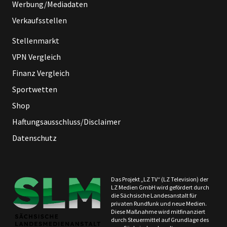
Werbung/Mediadaten
Verkaufsstellen
Stellenmarkt
VPN Vergleich
Finanz Vergleich
Sportwetten
Shop
Haftungsausschluss/Disclaimer
Datenschutz
Das Projekt „LZ TV“ (LZ Television) der
LZ Medien GmbH wird gefördert durch
die Sächsische Landesanstalt für
privaten Rundfunk und neue Medien.
Diese Maßnahme wird mitfinanziert
durch Steuermittel auf Grundlage des