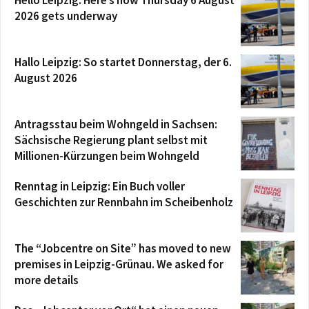
Hello Leipzig: Here’s how Thursday 6 August
2026 gets underway
Hallo Leipzig: So startet Donnerstag, der 6.
August 2026
Antragsstau beim Wohngeld in Sachsen:
Sächsische Regierung plant selbst mit
Millionen-Kürzungen beim Wohngeld
Renntag in Leipzig: Ein Buch voller
Geschichten zur Rennbahn im Scheibenholz
The “Jobcentre on Site” has moved to new
premises in Leipzig-Grünau. We asked for
more details