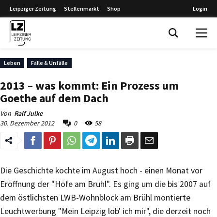
Leipziger Zeitung
Stellenmarkt
Shop
Login
Leipziger Zeitung
Leben
Fälle & Unfälle
2013 – was kommt: Ein Prozess um
Goethe auf dem Dach
Von
Ralf Julke
30. Dezember 2012
0
58
Die Geschichte kochte im August hoch - einen Monat vor
Eröffnung der "Höfe am Brühl". Es ging um die bis 2007 auf
dem östlichsten LWB-Wohnblock am Brühl montierte
Leuchtwerbung "Mein Leipzig lob' ich mir", die derzeit noch