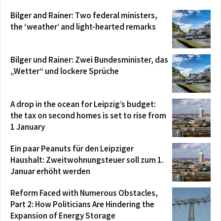
Bilger and Rainer: Two federal ministers,
the ‘weather’ and light-hearted remarks
Bilger und Rainer: Zwei Bundesminister, das
„Wetter“ und lockere Sprüche
A drop in the ocean for Leipzig’s budget:
the tax on second homes is set to rise from
1 January
Ein paar Peanuts für den Leipziger
Haushalt: Zweitwohnungsteuer soll zum 1.
Januar erhöht werden
Reform Faced with Numerous Obstacles,
Part 2: How Politicians Are Hindering the
Expansion of Energy Storage