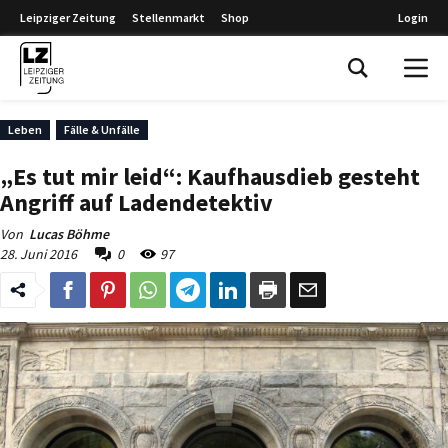
Leipziger Zeitung
Stellenmarkt
Shop
Login
Leipziger Zeitung
Leben
Fälle & Unfälle
„Es tut mir leid“: Kaufhausdieb gesteht
Angriff auf Ladendetektiv
Von
Lucas Böhme
28. Juni 2016
0
97