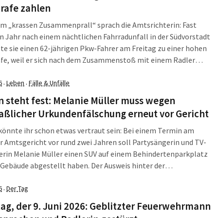
rafe zahlen
m „krassen Zusammenprall“ sprach die Amtsrichterin: Fast
n Jahr nach einem nächtlichen Fahrradunfall in der Südvorstadt
lte sie einen 62-jährigen Pkw-Fahrer am Freitag zu einer hohen
afe, weil er sich nach dem Zusammenstoß mit einem Radler
t von der Unfallstelle entfernt haben soll. In einem zentralen
ellte sich der Sachverhalt aber anders […]
6
Leben
Fälle & Unfälle
·
·
 steht fest: Melanie Müller muss wegen
ßlicher Urkundenfälschung erneut vor Gericht
könnte ihr schon etwas vertraut sein: Bei einem Termin am
r Amtsgericht vor rund zwei Jahren soll Partysängerin und TV-
erin Melanie Müller einen SUV auf einem Behindertenparkplatz
Gebäude abgestellt haben. Der Ausweis hinter der
tzscheibe, der sie dazu berechtigt hätte, soll laut
waltschaft eine Fälschung sein. Nun steht ein Prozesstermin
6
Der Tag
·
]
ag, der 9. Juni 2026: Geblitzter Feuerwehrmann