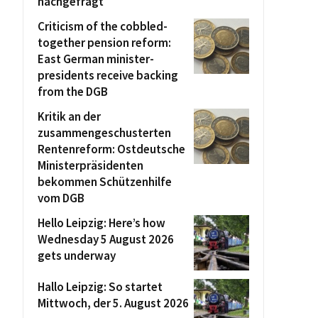
nachgefragt
Criticism of the cobbled-
together pension reform:
East German minister-
presidents receive backing
from the DGB
Kritik an der
zusammengeschusterten
Rentenreform: Ostdeutsche
Ministerpräsidenten
bekommen Schützenhilfe
vom DGB
Hello Leipzig: Here’s how
Wednesday 5 August 2026
gets underway
Hallo Leipzig: So startet
Mittwoch, der 5. August 2026