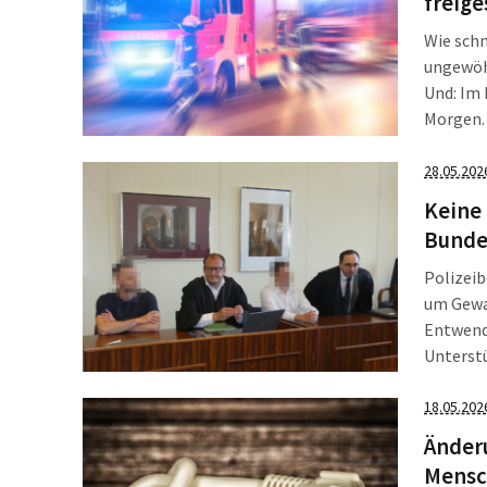
freige
Wie schn
ungewöhn
Und: Im 
Morgen. 
Leipzig,
Raserei
28.05.202
Keine
Bundes
Polizeib
um Gewal
Entwend
Unterstü
Bundesp
Verfahre
18.05.202
Änder
Mensc