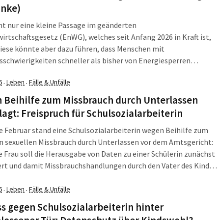
inke)
nt nur eine kleine Passage im geänderten
irtschaftsgesetz (EnWG), welches seit Anfang 2026 in Kraft ist,
diese könnte aber dazu führen, dass Menschen mit
schwierigkeiten schneller als bisher von Energiesperren
n sind. Es war bis Ende 2025 möglich eine Energiesperre über das
6
Leben
Fälle & Unfälle
·
·
cht abzuwenden. Seit 2026 liegt die Zuständigkeit für diese
en, […]
 Beihilfe zum Missbrauch durch Unterlassen
agt: Freispruch für Schulsozialarbeiterin
e Februar stand eine Schulsozialarbeiterin wegen Beihilfe zum
 sexuellen Missbrauch durch Unterlassen vor dem Amtsgericht:
e Frau soll die Herausgabe von Daten zu einer Schülerin zunächst
rt und damit Missbrauchshandlungen durch den Vater des Kindes
ht haben. Nun endete der großteils nicht öffentliche Prozess mit
eispruch. Die Anklage hat allerdings Berufung […]
6
Leben
Fälle & Unfälle
·
·
s gegen Schulsozialarbeiterin hinter