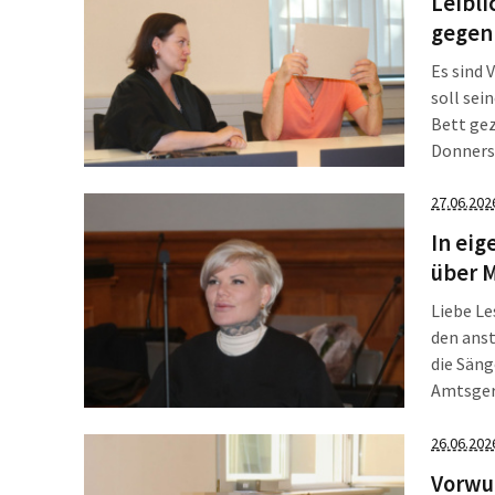
Leibli
gegen
Es sind 
soll sei
Bett gez
Donnerst
dem Leip
[…]
27.06.202
In eig
über M
Liebe Le
den ans
die Säng
Amtsger
soll. Da
getroffe
26.06.202
Vorwur