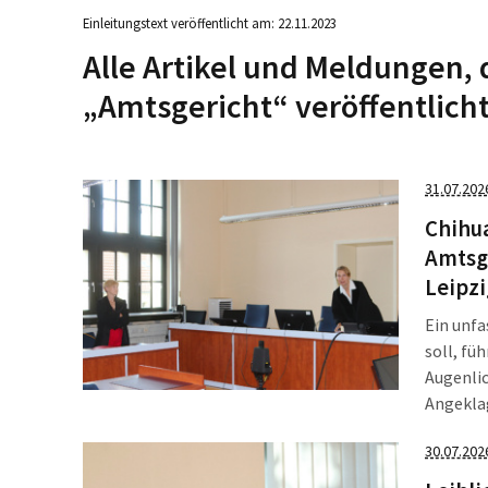
Einleitungstext veröffentlicht am: 22.11.2023
Alle Artikel und Meldungen,
„Amtsgericht“ veröffentlich
31.07.202
Chihua
Amtsg
Leipzi
Ein unfa
soll, fü
Augenlic
Angeklag
Prozess
30.07.202
ferngebl