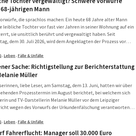
che Tochter vergewaltigt? Schwere Vorwürfe
 68-jährigen Mann
Vorwürfe, die sprachlos machen: Ein heute 68 Jahre alter Mann
ne leibliche Tochter vor fast vier Jahren in seiner Wohnung auf ein
errt, sie unsittlich berührt und vergewaltigt haben. Seit
ag, dem 30. Juli 2026, wird dem Angeklagten der Prozess vor
ziger Amtsgericht gemacht. Ein Teil der Verhandlung sollte nach
6
Leben
Fälle & Unfälle
·
·
ener Sache: Richtigstellung zur Berichterstattung
elanie Müller
serinnen, liebe Leser, am Samstag, dem 13. Juni, hatten wir über
tehenden Prozesstermin im August berichtet, bei welchem sich
erin und TV-Darstellerin Melanie Müller vor dem Leipziger
icht wegen des Vorwurfs der Urkundenfälschung verantworten
bei haben wir durch eine Formulierung eine eigene Annahme
n, die wir ganz im Sinne der Transparenz hier […]
6
Leben
Fälle & Unfälle
·
·
f Fahrerflucht: Manager soll 30.000 Euro