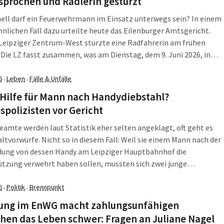
sprochen und Radlerin gestürzt
ell darf ein Feuerwehrmann im Einsatz unterwegs sein? In einem
lichen Fall dazu urteilte heute das Eilenburger Amtsgericht.
Leipziger Zentrum-West stürzte eine Radfahrerin am frühen
Die LZ fasst zusammen, was am Dienstag, dem 9. Juni 2026, in
 Sachsen und darüber hinaus wichtig war. Unverhältnismäßige
 eines Feuerwehrmanns? Amtsgericht Eilenburg sagt […]
6
Leben
Fälle & Unfälle
·
·
 Hilfe für Mann nach Handydiebstahl?
polizisten vor Gericht
eamte werden laut Statistik eher selten angeklagt, oft geht es
tvorwürfe. Nicht so in diesem Fall: Weil sie einem Mann nach der
ung von dessen Handy am Leipziger Hauptbahnhof die
tzung verwehrt haben sollen, mussten sich zwei junge
olizisten wegen Strafvereitelung im Amt verantworten. Doch das
n vor dem Amtsgericht endete anders als gedacht. […]
6
Politik
Brennpunkt
·
·
ung im EnWG macht zahlungsunfähigen
hen das Leben schwer: Fragen an Juliane Nagel