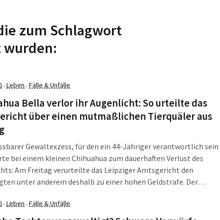
 die zum Schlagwort
t wurden:
6
Leben
Fälle & Unfälle
·
·
hua Bella verlor ihr Augenlicht: So urteilte das
ericht über einen mutmaßlichen Tierquäler aus
g
ssbarer Gewaltexzess, für den ein 44-Jähriger verantwortlich sein
hrte bei einem kleinen Chihuahua zum dauerhaften Verlust des
hts: Am Freitag verurteilte das Leipziger Amtsgericht den
ten unter anderem deshalb zu einer hohen Geldstrafe. Der
 fand ohne den Mann statt, der dem Termin ohne Entschuldigung
6
Leben
Fälle & Unfälle
·
·
ieben war. In der Anklageschrift legte die Vertreterin […]