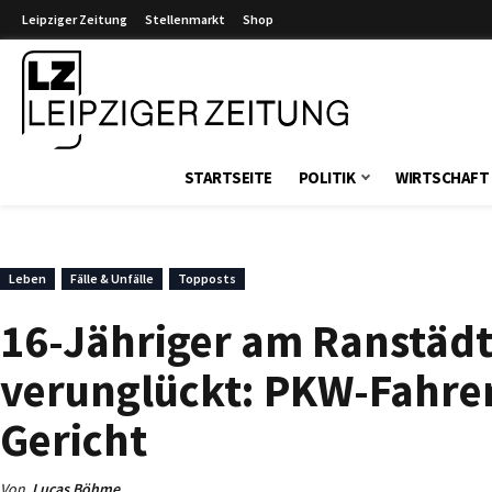
Leipziger Zeitung
Stellenmarkt
Shop
Leipziger Zeitung
STARTSEITE
POLITIK
WIRTSCHAFT
Leben
Fälle & Unfälle
Topposts
16-Jähriger am Ranstädt
verunglückt: PKW-Fahrer
Gericht
Von
Lucas Böhme