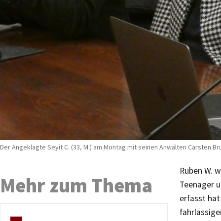
Der Angeklagte Seyit C. (33, M.) am Montag mit seinen Anwälten Carsten Br
Ruben W. w
Mehr zum Thema
Teenager u
erfasst ha
fahrlässig