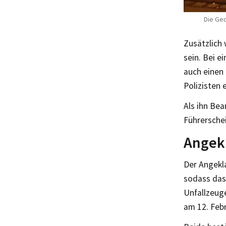
Die Ged
Zusätzlich 
sein. Bei e
auch einen
Polizisten 
Als ihn Bea
Führersche
Angek
Der Angekla
sodass das
Unfallzeuge
am 12. Feb