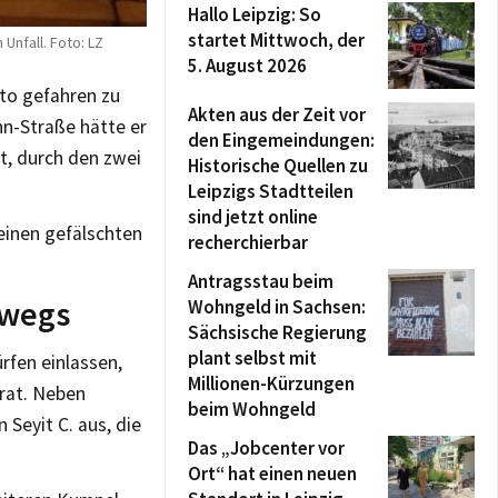
Hallo Leipzig: So
startet Mittwoch, der
nfall. Foto: LZ
5. August 2026
uto gefahren zu
Akten aus der Zeit vor
nn-Straße hätte er
den Eingemeindungen:
t, durch den zwei
Historische Quellen zu
Leipzigs Stadtteilen
sind jetzt online
einen gefälschten
recherchierbar
Antragsstau beim
rwegs
Wohngeld in Sachsen:
Sächsische Regierung
plant selbst mit
rfen einlassen,
Millionen-Kürzungen
rat. Neben
beim Wohngeld
Seyit C. aus, die
Das „Jobcenter vor
Ort“ hat einen neuen