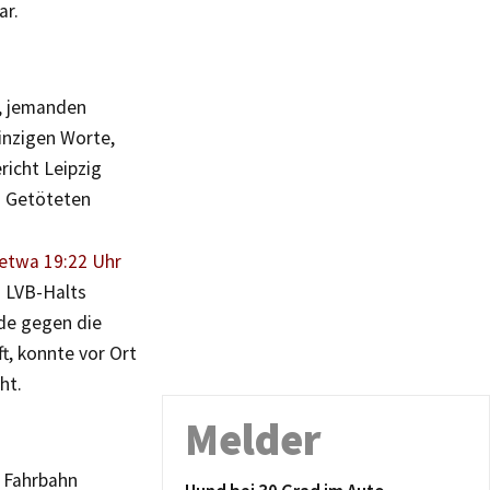
ar.
h, jemanden
einzigen Worte,
richt Leipzig
s Getöteten
 etwa 19:22 Uhr
 LVB-Halts
rde gegen die
, konnte vor Ort
ht.
Melder
e Fahrbahn