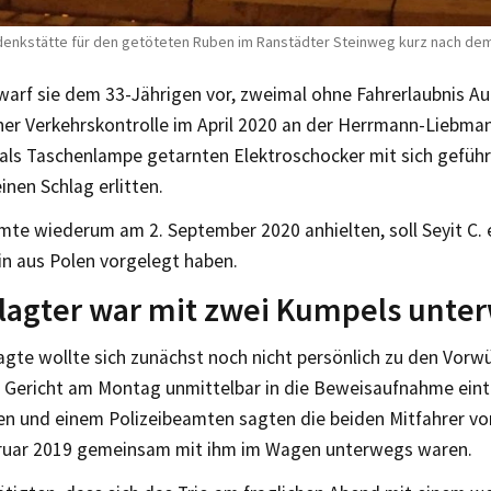
enkstätte für den getöteten Ruben im Ranstädter Steinweg kurz nach dem U
warf sie dem 33-Jährigen vor, zweimal ohne Fahrerlaubnis A
iner Verkehrskontrolle im April 2020 an der Herrmann-Liebma
 als Taschenlampe getarnten Elektroschocker mit sich geführ
einen Schlag erlitten.
mte wiederum am 2. September 2020 anhielten, soll Seyit C. 
in aus Polen vorgelegt haben.
lagter war mit zwei Kumpels unte
gte wollte sich zunächst noch nicht persönlich zu den Vorwü
 Gericht am Montag unmittelbar in die Beweisaufnahme eint
n und einem Polizeibeamten sagten die beiden Mitfahrer von 
ruar 2019 gemeinsam mit ihm im Wagen unterwegs waren.