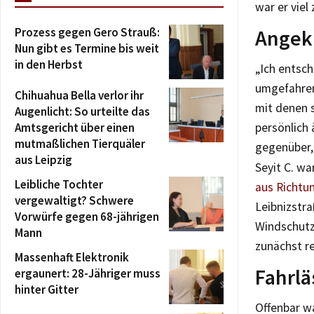
war er viel
Prozess gegen Gero Strauß:
Angekl
Nun gibt es Termine bis weit
in den Herbst
„Ich entsch
umgefahren 
Chihuahua Bella verlor ihr
mit denen 
Augenlicht: So urteilte das
Amtsgericht über einen
persönlich
mutmaßlichen Tierquäler
gegenüber,
aus Leipzig
Seyit C. wa
Leibliche Tochter
aus Richtu
vergewaltigt? Schwere
Leibnizstra
Vorwürfe gegen 68-jährigen
Windschutz
Mann
zunächst re
Massenhaft Elektronik
Fahrlä
ergaunert: 28-Jähriger muss
hinter Gitter
Offenbar w