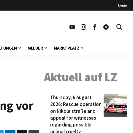
Login
LTUNGEN
MELDER
MARKTPLATZ
Aktuell auf LZ
Thursday, 6 August
ng vor
2026: Rescue operation
on Nikolaistraße and
appeal for witnesses
regarding possible
animal cruelty