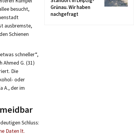
Standort in Leipzig-
eiteren Kumpel
Grünau. Wir haben
allee besucht,
nachgefragt
nenstadt
st ausbremste,
 den Schienen
 etwas schneller“,
ch Ahmed G. (31)
iert. Die
kohol- oder
 A., der im
rmeidbar
deutigen Schluss:
e Daten lt.