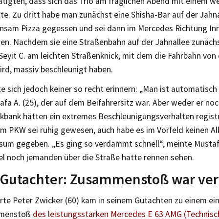
ätigten, dass sich das Trio am fraglichen Abend mit einem w
lte. Zu dritt habe man zunächst eine Shisha-Bar auf der Jahn
nsam Pizza gegessen und sei dann im Mercedes Richtung In
en. Nachdem sie eine Straßenbahn auf der Jahnallee zunäch
 Seyit C. am leichten Straßenknick, mit dem die Fahrbahn von
ird, massiv beschleunigt haben.
e sich jedoch keiner so recht erinnern: „Man ist automatisch
fa A. (25), der auf dem Beifahrersitz war. Aber weder er no
kbank hätten ein extremes Beschleunigungsverhalten registr
m PKW sei ruhig gewesen, auch habe es im Vorfeld keinen Al
um gegeben. „Es ging so verdammt schnell“, meinte Mustafa
l noch jemanden über die Straße hatte rennen sehen.
-Gutachter: Zusammenstoß war ve
rte Peter Zwicker (60) kam in seinem Gutachten zu einem ein
mmenstoß
des leistungsstarken Mercedes E 63 AMG (Technisch