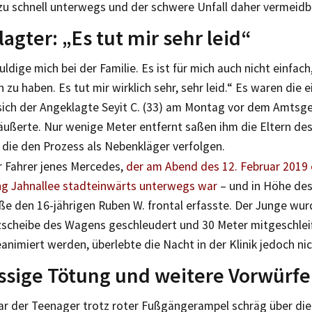
 zu schnell unterwegs und der schwere Unfall daher vermeidb
agter: „Es tut mir sehr leid“
uldige mich bei der Familie. Es ist für mich auch nicht einfac
zu haben. Es tut mir wirklich sehr, sehr leid.“ Es waren die 
sich der Angeklagte Seyit C. (33) am Montag vor dem Amtsge
 äußerte. Nur wenige Meter entfernt saßen ihm die Eltern de
 die den Prozess als Nebenkläger verfolgen.
r Fahrer jenes Mercedes,
der am Abend des 12. Februar 2019
ng Jahnallee stadteinwärts unterwegs war
– und in Höhe des
ße den 16-jährigen Ruben W. frontal erfasste. Der Junge wu
scheibe des Wagens geschleudert und 30 Meter mitgeschleift
animiert werden, überlebte die Nacht in der Klinik jedoch nic
ssige Tötung und weitere Vorwürfe
ar der Teenager trotz roter Fußgängerampel schräg über di