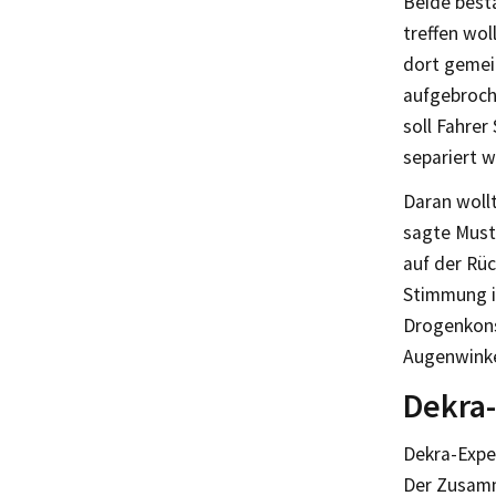
Beide best
treffen wol
dort gemei
aufgebroch
soll Fahrer
separiert w
Daran wollt
sagte Musta
auf der Rüc
Stimmung i
Drogenkons
Augenwinke
Dekra
Dekra-Expe
Der Zusa