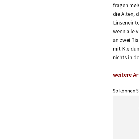
fragen meis
die Alten, 
Linseneinto
wenn alle v
an zwei Tis
mit Kleidun
nichts in d
weitere Ar
So können Si