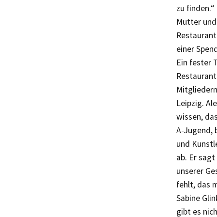
zu finden.“
Mutter und 
Restaurant 
einer Spen
Ein fester 
Restaurant 
Mitglieder
Leipzig. Al
wissen, das
A-Jugend, b
und Kunstle
ab. Er sagt
unserer Ges
fehlt, das 
Sabine Glin
gibt es nic