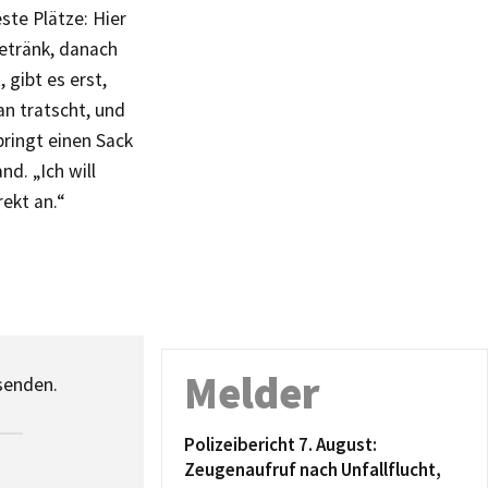
ste Plätze: Hier
Getränk, danach
 gibt es erst,
an tratscht, und
bringt einen Sack
d. „Ich will
rekt an.“
Melder
senden.
Polizeibericht 7. August:
Zeugenaufruf nach Unfallflucht,