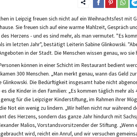
hen in Leipzig freuen sich nicht auf ein Weihnachtsfest mit
ause. Sie freuen sich auf eine warme Mahlzeit, Gespräch u
 des Herzens - und es sind mehr, als man vermutet. "Es ko
s im letzten Jahr", bestätigt Leiterin Sabine Glinkowski. "Abe
 Angeboten in der Stadt. Die Menschen wissen genau, wo sie 
 Personen können in einer Schicht im Restaurant bedient wer
 kamen 300 Menschen. „Man merkt genau, wann das Geld zur
e Glinkowski. Die Bedürftigkeit insgesamt habe nicht abgen
e es die Kinder in den Familien: „Es kommen täglich mehr als 
genug für die Leipziger Kinderstiftung, im Rahmen ihrer Mög
die Not ein wenig zu lindern. „Wir helfen nicht nur während 
ant des Herzens, sondern das ganze Jahr hindurch mit Sach
lexander Malios, Vorstandsvorsitzender der Stiftung. „Wenn 
 gebraucht wird, reicht ein Anruf, und wir versuchen gemein