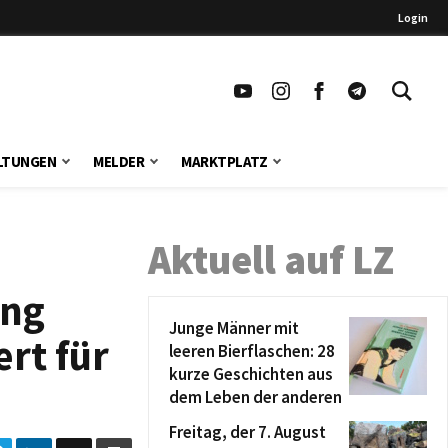
Login
LTUNGEN
MELDER
MARKTPLATZ
Aktuell auf LZ
ung
Junge Männer mit
rt für
leeren Bierflaschen: 28
kurze Geschichten aus
dem Leben der anderen
Freitag, der 7. August