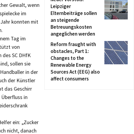
icher Gewalt, wenn
Leipziger
Elternbeiträge sollen
spielecke im
an steigende
 Jahr konnten mit
Betreuungskosten
n.
angeglichen werden
einem Tag im
Reform fraught with
tützt von
obstacles, Part 1:
rn des SC DHfK
Changes to the
ind, sollen sie
Renewable Energy
Sources Act (EEG) also
Handballer in der
affect consumers
Auch der Künstler
mt das Geschirr
l Überfluss in
leiderschrank
elfer ein: „Zucker
uch nicht, danach