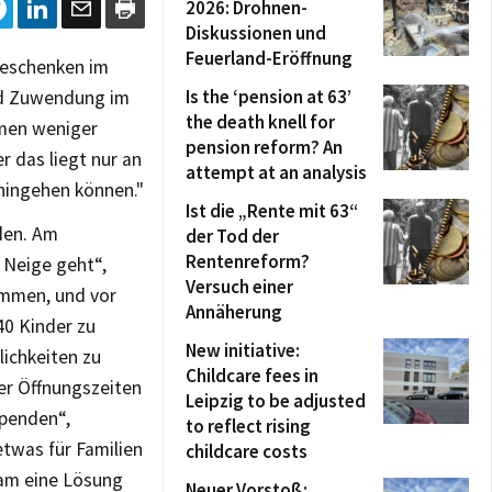
2026: Drohnen-
Diskussionen und
Feuerland-Eröffnung
 Geschenken im
Is the ‘pension at 63’
nd Zuwendung im
the death knell for
mmen weniger
pension reform? An
r das liegt nur an
attempt at an analysis
hingehen können."
Ist die „Rente mit 63“
den. Am
der Tod der
Rentenreform?
 Neige geht“,
Versuch einer
ommen, und vor
Annäherung
40 Kinder zu
New initiative:
lichkeiten zu
Childcare fees in
der Öffnungszeiten
Leipzig to be adjusted
spenden“,
to reflect rising
etwas für Familien
childcare costs
sam eine Lösung
Neuer Vorstoß: