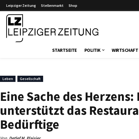
Leipziger Zeitung
Stellenmarkt
Shop
Leipziger Zeitung
STARTSEITE
POLITIK
WIRTSCHAFT
Leben
Gesellschaft
Eine Sache des Herzens: 
unterstützt das Restaura
Bedürftige
Von
Detlef M. Plaisier