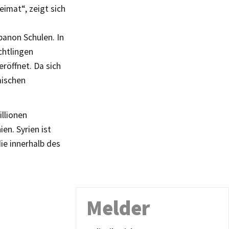
imat“, zeigt sich
ibanon Schulen. In
chtlingen
röffnet. Da sich
mischen
illionen
en. Syrien ist
ie innerhalb des
Melder