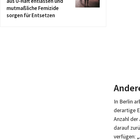
aus U-Haft entlassen und
mutmaßliche Femizide
sorgen für Entsetzen
Ander
In Berlin a
derartige E
Anzahl der 
darauf zurü
verfügen: „