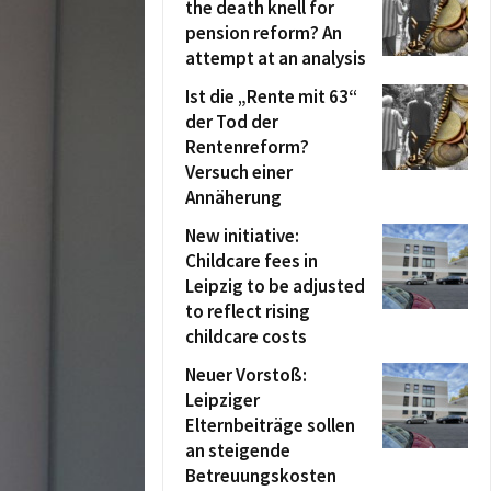
the death knell for
pension reform? An
attempt at an analysis
Ist die „Rente mit 63“
der Tod der
Rentenreform?
Versuch einer
Annäherung
New initiative:
Childcare fees in
Leipzig to be adjusted
to reflect rising
childcare costs
Neuer Vorstoß:
Leipziger
Elternbeiträge sollen
an steigende
Betreuungskosten