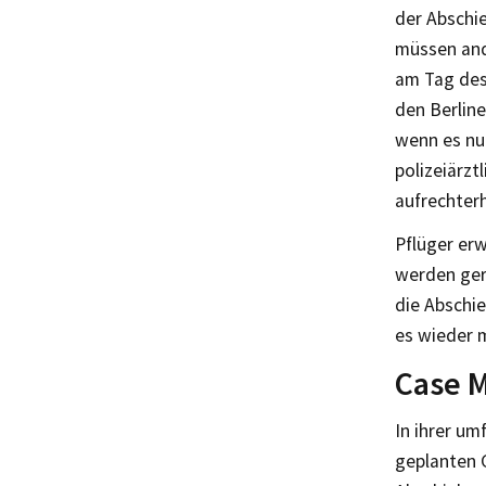
der Abschie
müssen and
am Tag des 
den Berline
wenn es nur
polizeiärzt
aufrechter
Pflüger er
werden gera
die Abschi
es wieder 
Case 
In ihrer um
geplanten G