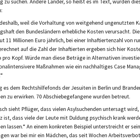
 zu suchen. Andere Länder, so heißt es im Text, würden dies
n:
 deshalb, weil die Vorhaltung von weitgehend ungenutzten Ka
shaft den Bundesländern erhebliche Kosten verursacht. Diese
gut 11 Millionen Euro jährlich, bei einer Inhaftiertenzahl von r
echnet auf die Zahl der Inhaftierten ergeben sich hier Kos
 pro Kopf. Würde man diese Beträge in Alternativen investier
sonalintensivere Maßnahmen wie ein nachhaltiges Case Man
.“
g es dem Rechtshilfefonds der Jesuiten in Berlin und Brand
gen zu erwirken. 70 Abschiebegefangene wurden betreut.
ch sieht Pflüger, dass vielen Asylsuchenden untersagt wird, 
ist, dass viele der Leute mit Duldung psychisch krank werden
ten lassen.“ An einem konkreten Beispiel unterstreicht er sein
Tagen war bei mir ein Mädchen, das seit Wochen Arbeitsverbot 