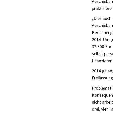
Abschiebung
praktiziere
„Dies auch
Abschiebung
Berlin bei 
2014. Umger
32.300 Euro
selbst per
finanzieren
2014 gelan
Freilassun
Problematis
Konsequenz 
nicht arbei
drei, vier 