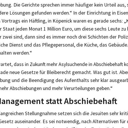
bung. Die Gerichte sprechen immer häufiger kein Urteil aus,
ere Lösungen gefunden werden.“ In der Einrichtung in Eise
Vortrags ein Häftling, in Köpenick waren es gerade sechs: „
r Staat jeden Monat 1 Million Euro, um diese sechs Leute zu
 zwei sind, dann sind es immer noch drei Schichten der Poliz
liche Dienst und das Pflegepersonal, die Küche, das Gebäude
halten werden.“
wartet, dass in Zukunft mehr Asylsuchende in Abschiebehaft 
de neue Gesetze für Bleiberecht gemacht. Was gut ist. Aber
ebung und die Beendigung des Aufenthalts sehr klar ausgearb
mehr Abschiebungen und mehr Verurteilungen geben.“
Management statt Abschiebehaft
fangreichen Stellungnahme setzen sich die Jesuiten sehr kri
esetz auseinander. Es sei notwendig, nach Alternativen für d