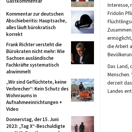
Gastkommentar
Interesse, 
Fridolin Pf
Kommentar zur deutschen
Abschieberitis: Hauptsache,
Flüchtlings
alles läuft bürokratisch
Zusammenar
korrekt
ermöglicht,
Frank Richter versteht die
die Arbeit 
Bürokraten nicht mehr: Wie
Bevölkerun
Sachsen ausländische
Fachkräfte systematisch
Das Land, d
abwimmelt
Menschen. W
„Wir sind Geflüchtete, keine
derzeit da
Verbrecher“: Kein Schutz des
Landes ent
Wohnraums in
Aufnahmeeinrichtungen +
Video
Donnerstag, der 15. Juni
2023: „Tag X“-Beschuldigte