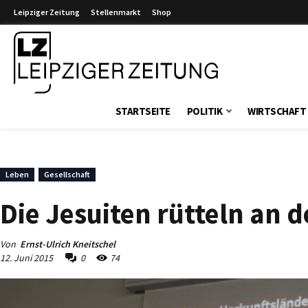
Leipziger Zeitung
Stellenmarkt
Shop
Leipziger Zeitung
STARTSEITE
POLITIK
WIRTSCHAFT
Leben
Gesellschaft
Die Jesuiten rütteln an 
Von
Ernst-Ulrich Kneitschel
12. Juni 2015
0
74