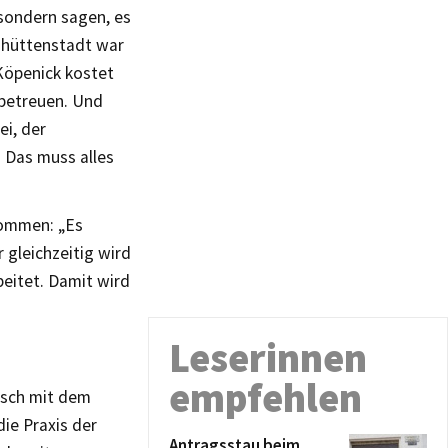
 sondern sagen, es
nhüttenstadt war
Köpenick kostet
 betreuen. Und
ei, der
. Das muss alles
kommen: „Es
 gleichzeitig wird
eitet. Damit wird
Leserinnen
empfehlen
tisch mit dem
ie Praxis der
Antragsstau beim