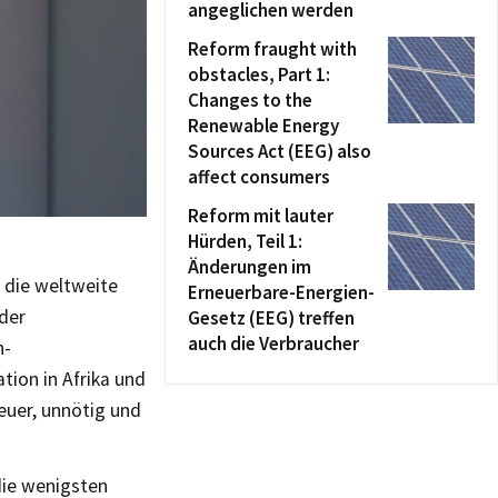
angeglichen werden
Reform fraught with
obstacles, Part 1:
Changes to the
Renewable Energy
Sources Act (EEG) also
affect consumers
Reform mit lauter
Hürden, Teil 1:
Änderungen im
 die weltweite
Erneuerbare-Energien-
der
Gesetz (EEG) treffen
auch die Verbraucher
n-
tion in Afrika und
teuer, unnötig und
die wenigsten