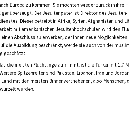
nach Europa zu kommen. Sie möchten wieder zurück in ihre He
lüger überzeugt. Der Jesuitenpater ist Direktor des Jesuiten-
dienstes. Dieser betreibt in Afrika, Syrien, Afghanistan und L
beit mit amerikanischen Jesuitenhochschulen wird den Flü
 einen Abschluss zu erwerben, der ihnen neue Möglichkeiten e
auf die Ausbildung beschränkt, werde sie auch von der musli
g geschätzt.
as die meisten Flüchtlinge aufnimmt, ist die Türkei mit 1,7 M
eitere Spitzenreiter sind Pakistan, Libanon, Iran und Jordani
s Land mit den meisten Binnenvertriebenen, also Menschen, d
wurzelt wurden.