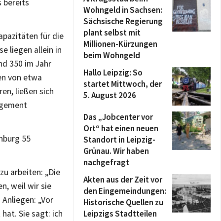
 bereits
Wohngeld in Sachsen:
Sächsische Regierung
plant selbst mit
pazitäten für die
Millionen-Kürzungen
 liegen allein in
beim Wohngeld
und 350 im Jahr
Hallo Leipzig: So
ten von etwa
startet Mittwoch, der
en, ließen sich
5. August 2026
agement
Das „Jobcenter vor
Ort“ hat einen neuen
enburg 55
Standort in Leipzig-
Grünau. Wir haben
nachgefragt
zu arbeiten: „Die
Akten aus der Zeit vor
, weil wir sie
den Eingemeindungen:
 Anliegen: „Vor
Historische Quellen zu
hat. Sie sagt: ich
Leipzigs Stadtteilen