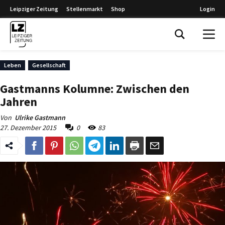
Leipziger Zeitung
Stellenmarkt
Shop
Login
Leipziger Zeitung
Leben
Gesellschaft
Gastmanns Kolumne: Zwischen den
Jahren
Von
Ulrike Gastmann
27. Dezember 2015
0
83