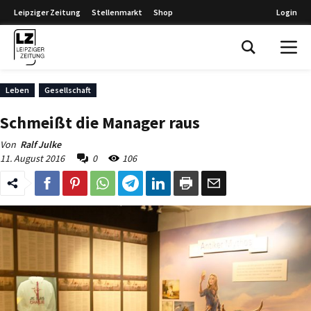
Leipziger Zeitung
Stellenmarkt
Shop
Login
Leipziger Zeitung
Leben
Gesellschaft
Schmeißt die Manager raus
Von
Ralf Julke
11. August 2016
0
106