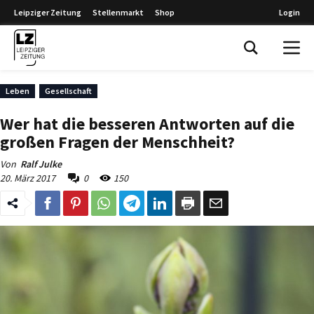
Leipziger Zeitung
Stellenmarkt
Shop
Login
Leipziger Zeitung
Leben
Gesellschaft
Wer hat die besseren Antworten auf die
großen Fragen der Menschheit?
Von
Ralf Julke
20. März 2017
0
150