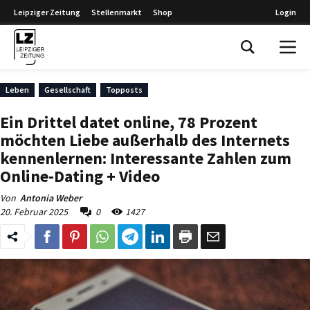
Leipziger Zeitung
Stellenmarkt
Shop
Login
Leipziger Zeitung
Leben
Gesellschaft
Topposts
Ein Drittel datet online, 78 Prozent
möchten Liebe außerhalb des Internets
kennenlernen: Interessante Zahlen zum
Online-Dating + Video
Von
Antonia Weber
20. Februar 2025
0
1427