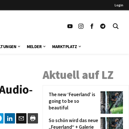
Login
LTUNGEN
MELDER
MARKTPLATZ
Aktuell auf LZ
 Audio-
The new ‘Feuerland’ is
going to be so
beautiful
So schön wird das neue
„Feuerland“ + Galerie