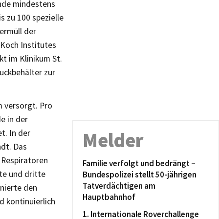
unde mindestens
 zu 100 spezielle
ermüll der
 Koch Institutes
t im Klinikum St.
ruckbehälter zur
 versorgt. Pro
e in der
t. In der
Melder
dt. Das
n Respiratoren
Familie verfolgt und bedrängt –
te und dritte
Bundespolizei stellt 50-jährigen
Tatverdächtigen am
nierte den
Hauptbahnhof
d kontinuierlich
1. Internationale Roverchallenge