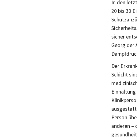
In den let
20 bis 30 
Schutzanzü
Sicherheits
sicher ent
Georg der A
Dampfdrucks
Der Erkran
Schicht sin
medizinisch
Einhaltung
Klinikperso
ausgestatt
Person übe
anderen – d
gesundheit