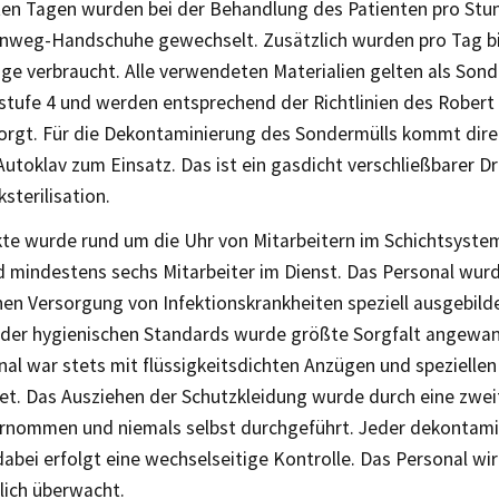
zten Tagen wurden bei der Behandlung des Patienten pro St
Einweg-Handschuhe gewechselt. Zusätzlich wurden pro Tag bis
ge verbraucht. Alle verwendeten Materialien gelten als Sond
stufe 4 und werden entsprechend der Richtlinien des Robert
sorgt. Für die Dekontaminierung des Sondermülls kommt direk
utoklav zum Einsatz. Das ist ein gasdicht verschließbarer D
terilisation.
kte wurde rund um die Uhr von Mitarbeitern im Schichtsystem
d mindestens sechs Mitarbeiter im Dienst. Das Personal wurd
en Versorgung von Infektionskrankheiten speziell ausgebilde
 der hygienischen Standards wurde größte Sorgfalt angewan
nal war stets mit flüssigkeitsdichten Anzügen und spezielle
et. Das Ausziehen der Schutzkleidung wurde durch eine zwei
rnommen und niemals selbst durchgeführt. Jeder dekontami
abei erfolgt eine wechselseitige Kontrolle. Das Personal wir
lich überwacht.