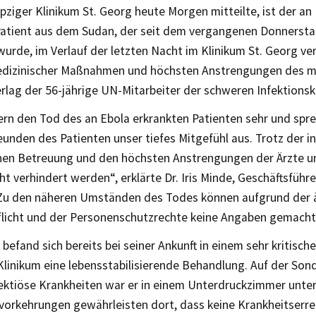
pziger Klinikum St. Georg heute Morgen mitteilte, ist der an
Patient aus dem Sudan, der seit dem vergangenen Donnerstag
urde, im Verlauf der letzten Nacht im Klinikum St. Georg ve
edizinischer Maßnahmen und höchsten Anstrengungen des m
rlag der 56-jährige UN-Mitarbeiter der schweren Infektionsk
ern den Tod des an Ebola erkrankten Patienten sehr und spre
unden des Patienten unser tiefes Mitgefühl aus. Trotz der i
hen Betreuung und den höchsten Anstrengungen der Ärzte u
ht verhindert werden“, erklärte Dr. Iris Minde, Geschäftsführ
 Zu den näheren Umständen des Todes können aufgrund der ä
licht und der Personenschutzrechte keine Angaben gemacht
 befand sich bereits bei seiner Ankunft in einem sehr kritisc
Klinikum eine lebensstabilisierende Behandlung. Auf der Sond
fektiöse Krankheiten war er in einem Unterdruckzimmer unte
svorkehrungen gewährleisten dort, dass keine Krankheitserr