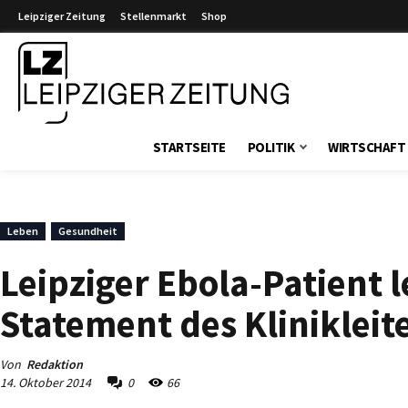
Leipziger Zeitung
Stellenmarkt
Shop
Leipziger Zeitung
STARTSEITE
POLITIK
WIRTSCHAFT
Leben
Gesundheit
Leipziger Ebola-Patient 
Statement des Klinikleit
Von
Redaktion
14. Oktober 2014
0
66