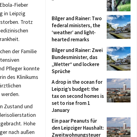
 Ebola-Fieber
 in Leipzig
Bilger and Rainer: Two
rstorben. Trotz
federal ministers, the
edizinischen
‘weather’ and light-
rankheit.
hearted remarks
Bilger und Rainer: Zwei
chen der Familie
Bundesminister, das
ntensiven
„Wetter“ und lockere
nd Pfleger konnte
Sprüche
erin des Klinikums
A drop in the ocean for
rztlichen
Leipzig’s budget: the
 werden.
tax on second homes is
set to rise from 1
hen Zustand und
January
erisolierstation
Ein paar Peanuts für
rgebracht. Hohe
den Leipziger Haushalt:
eger nach außen
Zweitwohnungsteuer