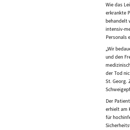
Wie das Lei
erkrankte 
behandelt w
intensiv-m
Personals e
„Wir bedau
und den Fre
medizinisc
der Tod nic
St. Georg.
Schweigepf
Der Patient
erhielt am 
für hochin
Sicherheit