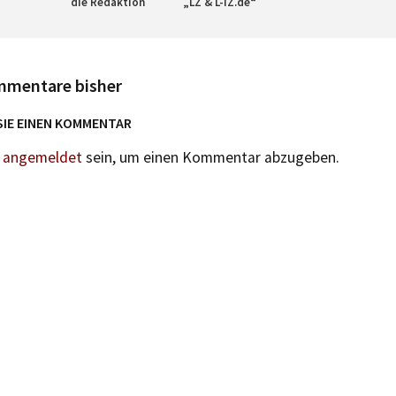
die Redaktion
„LZ & L-IZ.de“
mmentare bisher
SIE EINEN KOMMENTAR
n
angemeldet
sein, um einen Kommentar abzugeben.