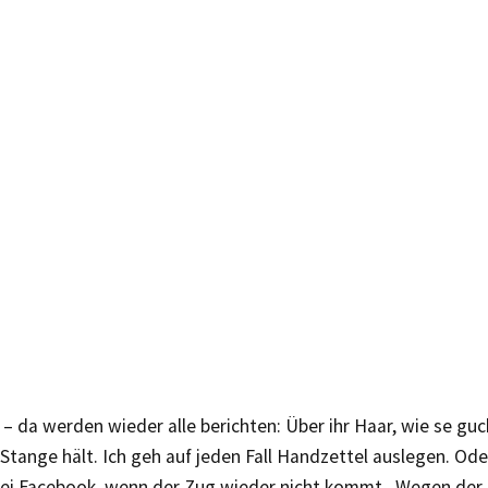
– da werden wieder alle berichten: Über ihr Haar, wie se gu
Stange hält. Ich geh auf jeden Fall Handzettel auslegen. O
bei Facebook, wenn der Zug wieder nicht kommt. Wegen der