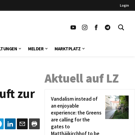
Login
LTUNGEN
MELDER
MARKTPLATZ
Aktuell auf LZ
uft zur
Vandalism instead of
an enjoyable
experience: the Greens
are calling for the
gates to
Matthäikirchhof to be