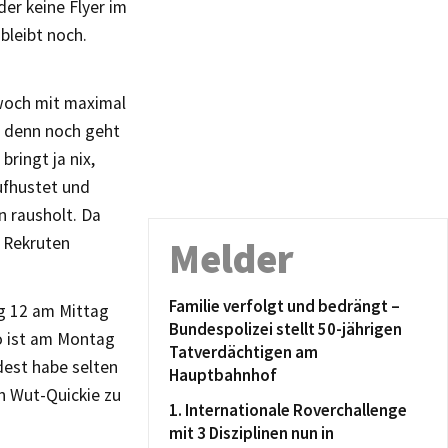
er keine Flyer im
bleibt noch.
twoch mit maximal
, denn noch geht
ringt ja nix,
ufhustet und
n rausholt. Da
e Rekruten
Melder
Familie verfolgt und bedrängt –
ag 12 am Mittag
Bundespolizei stellt 50-jährigen
so ist am Montag
Tatverdächtigen am
dest habe selten
Hauptbahnhof
on Wut-Quickie zu
1. Internationale Roverchallenge
mit 3 Disziplinen nun in