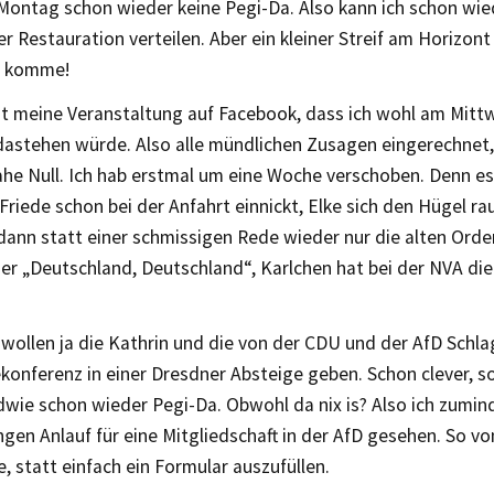
Montag schon wieder keine Pegi-Da. Also kann ich schon wied
r Restauration verteilen. Aber ein kleiner Streif am Horizont 
ch komme!
gt meine Veranstaltung auf Facebook, dass ich wohl am Mit
dastehen würde. Also alle mündlichen Zusagen eingerechnet
he Null. Ich hab erstmal um eine Woche verschoben. Denn es b
iede schon bei der Anfahrt einnickt, Elke sich den Hügel ra
dann statt einer schmissigen Rede wieder nur die alten Orde
ner „Deutschland, Deutschland“, Karlchen hat bei der NVA di
wollen ja die Kathrin und die von der CDU und der AfD Schl
konferenz in einer Dresdner Absteige geben. Schon clever, 
dwie schon wieder Pegi-Da. Obwohl da nix is? Also ich zumin
ngen Anlauf für eine Mitgliedschaft in der AfD gesehen. So v
, statt einfach ein Formular auszufüllen.