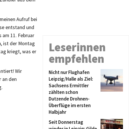
 meinen Aufruf bei
sse entstand und
s am 11. Februar
Leserinnen
, ist der Montag
ag kriegt, was er
empfehlen
tiert! Wir
Nicht nur Flughafen
Leipzig/Halle als Ziel:
r an den
Sachsens Ermittler
g.
zählten schon
Dutzende Drohnen-
Überflüge im ersten
Halbjahr
Seit Donnerstag
wieder in Leipzig: Gilde