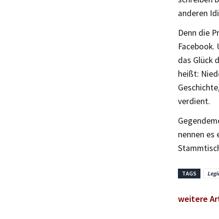
anderen Id
Denn die Pr
Facebook. 
das Glück 
heißt: Nied
Geschichte,
verdient.
Gegendemon
nennen es 
Stammtisch
TAGS
Legi
weitere Ar