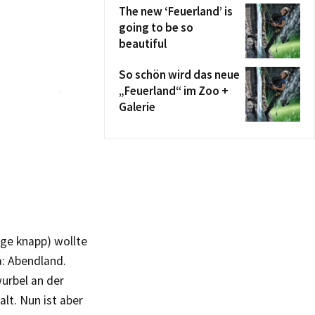
The new ‘Feuerland’ is
going to be so
beautiful
So schön wird das neue
„Feuerland“ im Zoo +
Galerie
age knapp) wollte
a: Abendland.
wurbel an der
alt. Nun ist aber