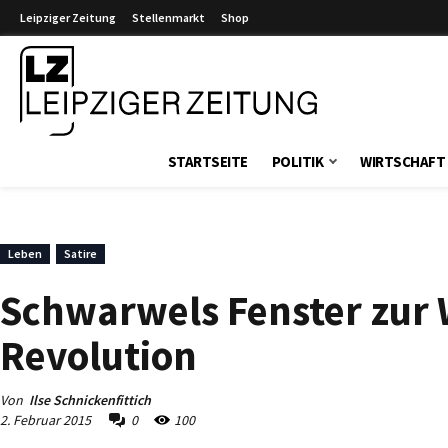
Leipziger Zeitung
Stellenmarkt
Shop
Leipziger Zeitung
STARTSEITE
POLITIK
WIRTSCHAFT
Leben
Satire
Schwarwels Fenster zur W
Revolution
Von
Ilse Schnickenfittich
2. Februar 2015
0
100