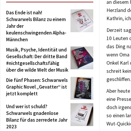
an diesem 
Herzland de
Das Ende ist nah!
Kathrin, i
Schwarwels Bilanz zu einem
Jahr der
Derzeit sa
keulenschwingenden Alpha-
10 Leuten 
Männchen
das Ding na
Musik, Psyche, Identität und
wenn Oma Fr
Gesellschaft: Der dritte Band
Onkel Karl 
#nichtgesellschaftsfähig
über die wilde Welt der Musik
schreit kei
geschliffen.
Die fünf Phasen: Schwarwels
Graphic Novel „Gevatter“ ist
Aber heute 
jetzt komplett
eine Presse
Und wer ist schuld?
doch irgen
Schwarwels gnadenlose
so einen la
Bilanz für das zerredete Jahr
Wut-Quickie
2023