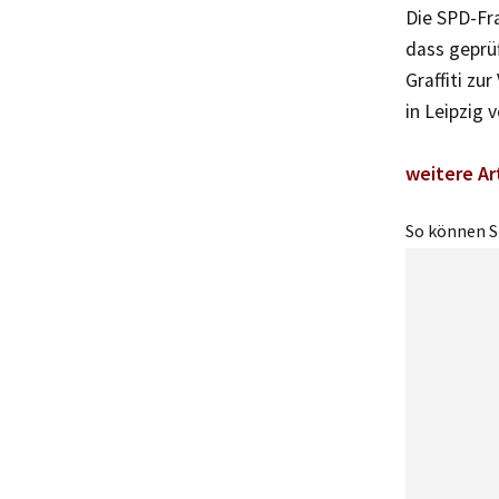
Die SPD-Fra
dass geprüf
Graffiti zu
in Leipzig 
weitere Ar
So können Si