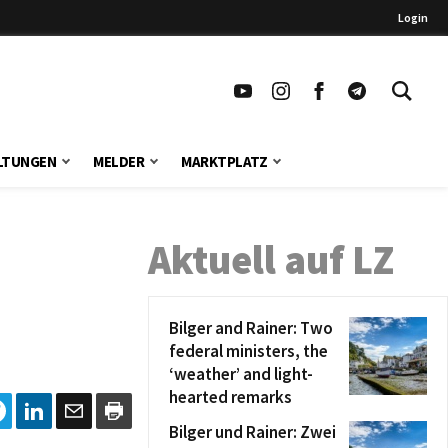
Login
LTUNGEN
MELDER
MARKTPLATZ
Aktuell auf LZ
Bilger and Rainer: Two
federal ministers, the
‘weather’ and light-
hearted remarks
Bilger und Rainer: Zwei