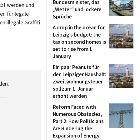
Bundesminister, das
etzt werden und
„Wetter“ und lockere
en für legale
Sprüche
 illegale Graffiti
A drop in the ocean for
Leipzig’s budget: the
tax on second homes is
set to rise from 1
January
Ein paar Peanuts für
den Leipziger Haushalt:
Zweitwohnungsteuer
den.
soll zum 1. Januar
erhöht werden
Reform Faced with
Numerous Obstacles,
Part 2: How Politicians
Are Hindering the
Expansion of Energy