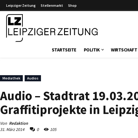
Leipziger Zeitung
Stellenmarkt
Shop
Leipziger Zeitung
STARTSEITE
POLITIK
WIRTSCHAFT
Mediathek
Audios
Audio – Stadtrat 19.03.2
Graffitiprojekte in Leipz
Von
Redaktion
31. März 2014
0
105