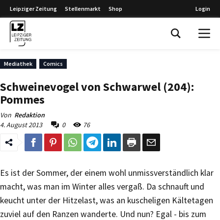
Leipziger Zeitung
Stellenmarkt
Shop
Login
Leipziger Zeitung
Mediathek
Comics
Schweinevogel von Schwarwel (204):
Pommes
Von
Redaktion
4. August 2013
0
76
Es ist der Sommer, der einem wohl unmissverständlich klar
macht, was man im Winter alles vergaß. Da schnauft und
keucht unter der Hitzelast, was an kuscheligen Kältetagen
zuviel auf den Ranzen wanderte. Und nun? Egal - bis zum