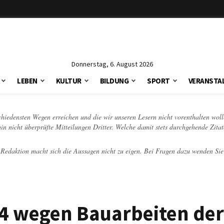
Donnerstag, 6. August 2026
LEBEN
KULTUR
BILDUNG
SPORT
VERANSTA
schiedensten Wegen erreichen und die wir unseren Lesern nicht vorenthalten woll
hin nicht überprüfte Mitteilungen Dritter. Welche damit stets durchgehende Zita
e Redaktion macht sich die Aussagen nicht zu eigen. Bei Fragen dazu wenden Sie
74 wegen Bauarbeiten der