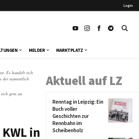
Login
LTUNGEN
MELDER
MARKTPLATZ
en. Es handelt sich
Aktuell auf LZ
te der namentlich
 sich gern an
Renntag in Leipzig: Ein
Buch voller
Geschichten zur
Rennbahn im
 KWL in
Scheibenholz