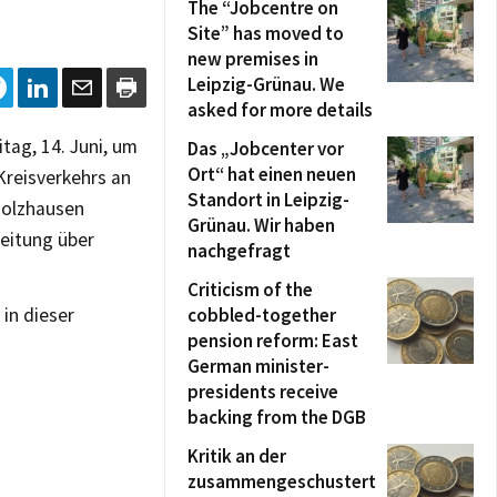
The “Jobcentre on
Site” has moved to
new premises in
Leipzig-Grünau. We
asked for more details
itag, 14. Juni, um
Das „Jobcenter vor
Ort“ hat einen neuen
Kreisverkehrs an
Standort in Leipzig-
Holzhausen
Grünau. Wir haben
leitung über
nachgefragt
Criticism of the
 in dieser
cobbled-together
pension reform: East
German minister-
presidents receive
backing from the DGB
Kritik an der
zusammengeschustert