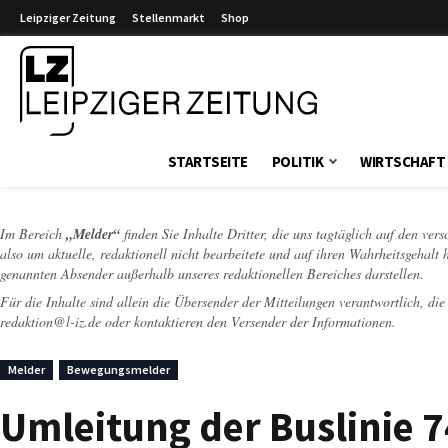
Leipziger Zeitung
Stellenmarkt
Shop
Leipziger Zeitung
STARTSEITE
POLITIK
WIRTSCHAFT
Im Bereich
„Melder“
finden Sie Inhalte Dritter, die uns tagtäglich auf den ver
also um aktuelle, redaktionell nicht bearbeitete und auf ihren Wahrheitsgehalt 
genannten Absender außerhalb unseres redaktionellen Bereiches darstellen.
Für die Inhalte sind allein die Übersender der Mitteilungen verantwortlich, di
redaktion@l-iz.de
oder kontaktieren den Versender der Informationen.
Melder
Bewegungsmelder
Umleitung der Buslinie 