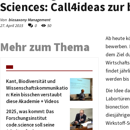
Sciences: Call4ideas zur 
Von
biosaxony Management
27. April 2015
0
50
Ab heute kö
Mehr zum Thema
bewerben. D
dem Ziel du
Wirtschafts
findet jähr
werden bis 
Kant, Biodiversität und
Wissenschaftskommunikatio
Die Idee da
n: Kein bisschen verstaubt
Labortüren
diese Akademie + Videos
bionection 
2025, was kommt: Das
diesjährig
Forschungsinstitut
Wirkstoff-S
code.science soll seine