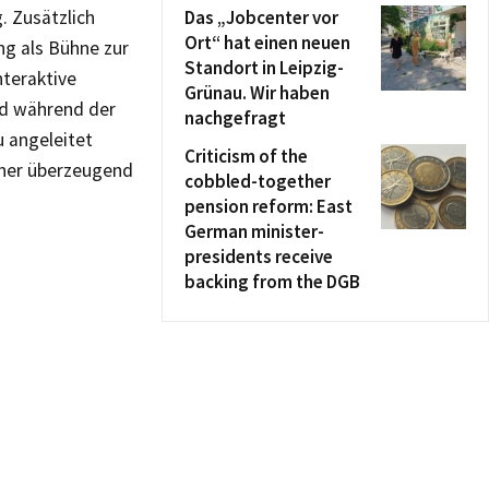
. Zusätzlich
Das „Jobcenter vor
Ort“ hat einen neuen
ng als Bühne zur
Standort in Leipzig-
nteraktive
Grünau. Wir haben
nd während der
nachgefragt
u angeleitet
Criticism of the
tner überzeugend
cobbled-together
pension reform: East
German minister-
presidents receive
backing from the DGB