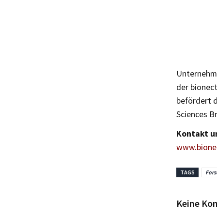
Unternehmen
der bionec
befördert 
Sciences B
Kontakt u
www.bione
TAGS
For
Keine Ko