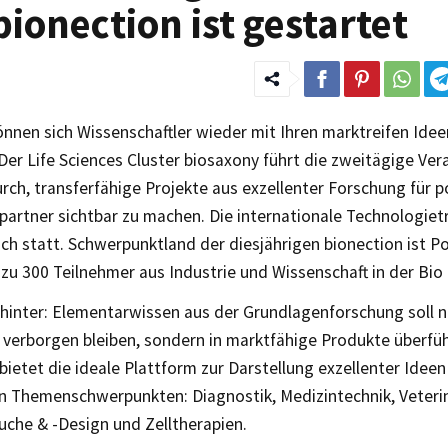
bionection ist gestartet
nnen sich Wissenschaftler wieder mit Ihren marktreifen Idee
er Life Sciences Cluster biosaxony führt die zweitägige Ver
rch, transferfähige Projekte aus exzellenter Forschung für p
partner sichtbar zu machen. Die internationale Technologie
lich statt. Schwerpunktland der diesjährigen bionection ist P
zu 300 Teilnehmer aus Industrie und Wissenschaft in der Bio 
hinter: Elementarwissen aus der Grundlagenforschung soll ni
 verborgen bleiben, sondern in marktfähige Produkte überfü
bietet die ideale Plattform zur Darstellung exzellenter Ideen
en Themenschwerpunkten: Diagnostik, Medizintechnik, Veteri
uche & -Design und Zelltherapien.