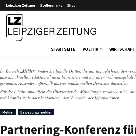
Leipziger Zeitung
Stellenmarkt
Shop
Leipziger Zeitung
STARTSEITE
POLITIK
WIRTSCHAFT
Im Bereich
„Melder“
finden Sie Inhalte Dritter, die uns tagtäglich auf den ver
also um aktuelle, redaktionell nicht bearbeitete und auf ihren Wahrheitsgehalt 
genannten Absender außerhalb unseres redaktionellen Bereiches darstellen.
Für die Inhalte sind allein die Übersender der Mitteilungen verantwortlich, di
redaktion@l-iz.de
oder kontaktieren den Versender der Informationen.
Melder
Bewegungsmelder
Partnering-Konferenz für