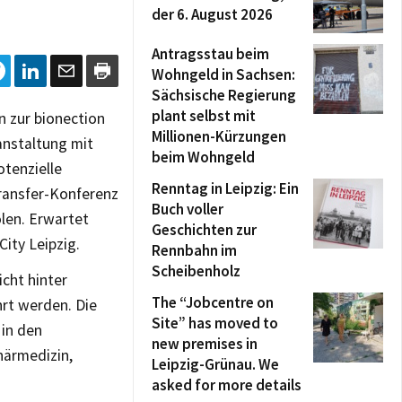
der 6. August 2026
Antragsstau beim
Wohngeld in Sachsen:
Sächsische Regierung
plant selbst mit
n zur bionection
Millionen-Kürzungen
anstaltung mit
beim Wohngeld
otenzielle
Renntag in Leipzig: Ein
transfer-Konferenz
Buch voller
olen. Erwartet
Geschichten zur
City Leipzig.
Rennbahn im
Scheibenholz
cht hinter
The “Jobcentre on
hrt werden. Die
Site” has moved to
 in den
new premises in
närmedizin,
Leipzig-Grünau. We
asked for more details