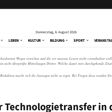
Donnerstag, 6. August 2026
LEBEN
KULTUR
BILDUNG
SPORT
VERANSTA
schiedensten Wegen erreichen und die wir unseren Lesern nicht vorenthalten woll
hin nicht überprüfte Mitteilungen Dritter. Welche damit stets durchgehende Zita
e Redaktion macht sich die Aussagen nicht zu eigen. Bei Fragen dazu wenden Sie
 Technologietransfer in 