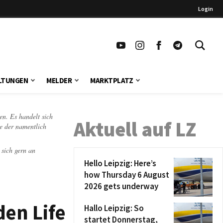
Login
LTUNGEN
MELDER
MARKTPLATZ
en. Es handelt sich
Aktuell auf LZ
te der namentlich
 sich gern an
Hello Leipzig: Here’s
how Thursday 6 August
2026 gets underway
den Life
Hallo Leipzig: So
startet Donnerstag,