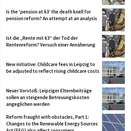
Is the ‘pension at 63’ the death knell for
pension reform? An attempt at an analysis
Ist die „Rente mit 63“ der Tod der
Rentenreform? Versuch einer Annäherung
New initiative: Childcare fees in Leipzig to
be adjusted to reflect rising childcare costs
Neuer Vorstoß: Leipziger Elternbeiträge
sollen an steigende Betreuungskosten
angeglichen werden
Reform fraught with obstacles, Part 1:
Changes to the Renewable Energy Sources
Act (EEG) also affect consumers