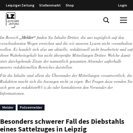
Leipziger Zeitung
Stellenmarkt
Shop
Login
Leipziger Zeitung
Im Bereich
„Melder“
finden Sie Inhalte Dritter, die uns tagtäglich auf den
verschiedensten Wegen erreichen und die wir unseren Lesern nicht vorenthalten
wollen. Es handelt sich also um aktuelle, redaktionell nicht bearbeitete und auf
ihren Wahrheitsgehalt hin nicht überprüfte Mitteilungen Dritter. Welche damit
stets durchgehende Zitate der namentlich genannten Absender außerhalb
unseres redaktionellen Bereiches darstellen.
Für die Inhalte sind allein die Übersender der Mitteilungen verantwortlich, die
Redaktion macht sich die Aussagen nicht zu eigen. Bei Fragen dazu wenden Sie
sich gern an
redaktion@l-iz.de
oder kontaktieren den Versender der
Informationen.
Melder
Polizeimelder
Besonders schwerer Fall des Diebstahls
eines Sattelzuges in Leipzig