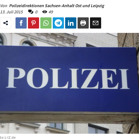
Von
Polizeidirektionen Sachsen-Anhalt Ost und Leipzig
13. Juli 2015
0
49
to: L-IZ.de