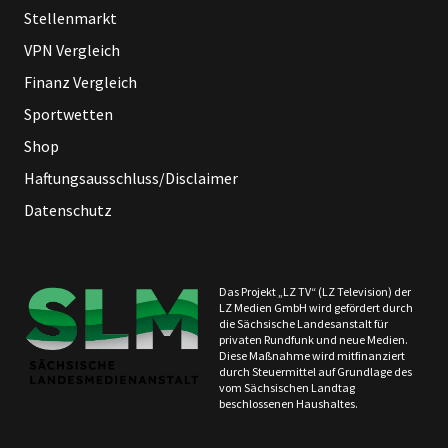
Stellenmarkt
VPN Vergleich
Finanz Vergleich
Sportwetten
Shop
Haftungsausschluss/Disclaimer
Datenschutz
Das Projekt „LZ TV“ (LZ Television) der
LZ Medien GmbH wird gefördert durch
die Sächsische Landesanstalt für
privaten Rundfunk und neue Medien.
Diese Maßnahme wird mitfinanziert
durch Steuermittel auf Grundlage des
vom Sächsischen Landtag
beschlossenen Haushaltes.