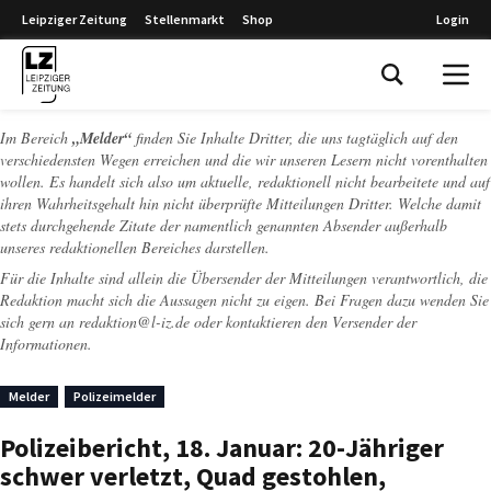
Leipziger Zeitung
Stellenmarkt
Shop
Login
Leipziger Zeitung
Im Bereich
„Melder“
finden Sie Inhalte Dritter, die uns tagtäglich auf den
verschiedensten Wegen erreichen und die wir unseren Lesern nicht vorenthalten
wollen. Es handelt sich also um aktuelle, redaktionell nicht bearbeitete und auf
ihren Wahrheitsgehalt hin nicht überprüfte Mitteilungen Dritter. Welche damit
stets durchgehende Zitate der namentlich genannten Absender außerhalb
unseres redaktionellen Bereiches darstellen.
Für die Inhalte sind allein die Übersender der Mitteilungen verantwortlich, die
Redaktion macht sich die Aussagen nicht zu eigen. Bei Fragen dazu wenden Sie
sich gern an
redaktion@l-iz.de
oder kontaktieren den Versender der
Informationen.
Melder
Polizeimelder
Polizeibericht, 18. Januar: 20-Jähriger
schwer verletzt, Quad gestohlen,