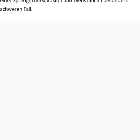
einer Sprengstoffexplosion und Diebstahl im besonders
schweren Fall.