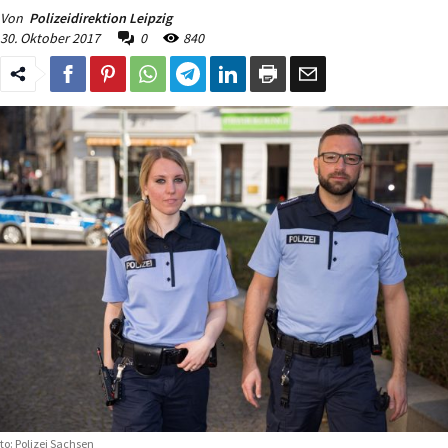
Von
Polizeidirektion Leipzig
30. Oktober 2017
0
840
to: Polizei Sachsen