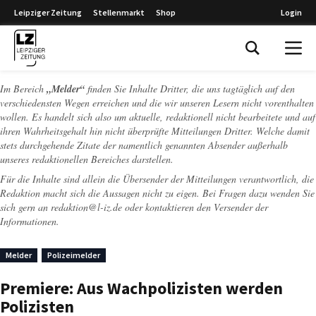
Leipziger Zeitung
Stellenmarkt
Shop
Login
Leipziger Zeitung
Im Bereich
„Melder“
finden Sie Inhalte Dritter, die uns tagtäglich auf den
verschiedensten Wegen erreichen und die wir unseren Lesern nicht vorenthalten
wollen. Es handelt sich also um aktuelle, redaktionell nicht bearbeitete und auf
ihren Wahrheitsgehalt hin nicht überprüfte Mitteilungen Dritter. Welche damit
stets durchgehende Zitate der namentlich genannten Absender außerhalb
unseres redaktionellen Bereiches darstellen.
Für die Inhalte sind allein die Übersender der Mitteilungen verantwortlich, die
Redaktion macht sich die Aussagen nicht zu eigen. Bei Fragen dazu wenden Sie
sich gern an
redaktion@l-iz.de
oder kontaktieren den Versender der
Informationen.
Melder
Polizeimelder
Premiere: Aus Wachpolizisten werden
Polizisten