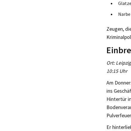
Glatz
Narbe
Zeugen, di
Kriminalpol
Einbre
Ort: Leipzi
10:15 Uhr
Am Donnerst
ins Geschäf
Hintertür i
Bodenveran
Pulverfeuer
Er hinterli