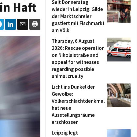
Seit Donnerstag
in Haft
wieder in Leipzig: Gilde
der Marktschreier
gastiert mit Fischmarkt
am Völki
Thursday, 6 August
2026: Rescue operation
on Nikolaistraße and
appeal for witnesses
regarding possible
animal cruelty
Licht ins Dunkel der
Gewölbe:
Völkerschlachtdenkmal
hat neue
Ausstellungsräume
erschlossen
Leipzig legt