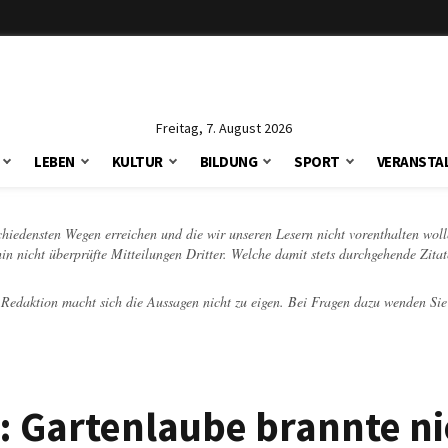
Freitag, 7. August 2026
LEBEN
KULTUR
BILDUNG
SPORT
VERANSTA
schiedensten Wegen erreichen und die wir unseren Lesern nicht vorenthalten woll
hin nicht überprüfte Mitteilungen Dritter. Welche damit stets durchgehende Zita
e Redaktion macht sich die Aussagen nicht zu eigen. Bei Fragen dazu wenden Sie
t: Gartenlaube brannte ni