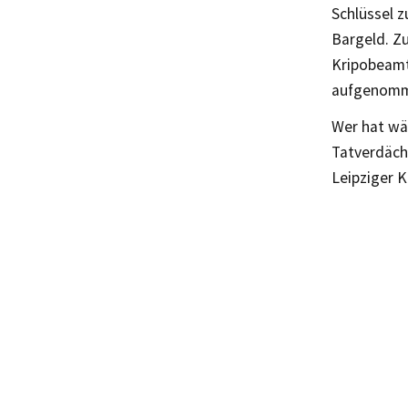
Schlüssel 
Bargeld. Z
Kripobeamt
aufgenomm
Wer hat wä
Tatverdäch
Leipziger K