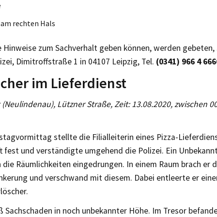
e
 am rechten Hals
e Hinweise zum Sachverhalt geben können, werden gebeten, s
izei, Dimitroffstraße 1 in 04107 Leipzig, Tel.
(0341) 966 4 666
cher im Lieferdienst
g (Neulindenau), Lützner Straße, Zeit: 13.08.2020, zwischen 
agvormittag stellte die Filialleiterin eines Pizza-Lieferdie
t fest und verständigte umgehend die Polizei. Ein Unbekann
n die Räumlichkeiten eingedrungen. In einem Raum brach er d
kerung und verschwand mit diesem. Dabei entleerte er eine
löscher.
eß Sachschaden in noch unbekannter Höhe. Im Tresor befande