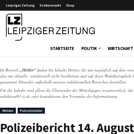
Leipziger Zeitung
Stellenmarkt
Shop
Leipziger Zeitung
STARTSEITE
POLITIK
WIRTSCHAFT
Im Bereich
„Melder“
finden Sie Inhalte Dritter, die uns tagtäglich auf den ver
also um aktuelle, redaktionell nicht bearbeitete und auf ihren Wahrheitsgehalt 
genannten Absender außerhalb unseres redaktionellen Bereiches darstellen.
Für die Inhalte sind allein die Übersender der Mitteilungen verantwortlich, di
redaktion@l-iz.de
oder kontaktieren den Versender der Informationen.
Melder
Polizeimelder
Polizeibericht 14. Augus