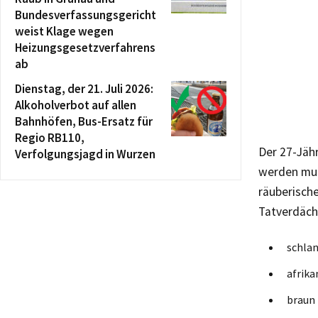
Bundesverfassungsgericht
weist Klage wegen
Heizungsgesetzverfahrens
ab
Dienstag, der 21. Juli 2026:
Alkoholverbot auf allen
Bahnhöfen, Bus-Ersatz für
Regio RB110,
Der 27-Jähr
Verfolgungsjagd in Wurzen
werden mus
räuberisch
Tatverdäch
schla
afrika
braun