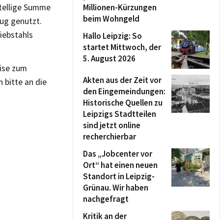
stellige Summe
Millionen-Kürzungen
beim Wohngeld
eug genutzt.
iebstahls
Hallo Leipzig: So
startet Mittwoch, der
5. August 2026
ise zum
Akten aus der Zeit vor
bitte an die
den Eingemeindungen:
Historische Quellen zu
Leipzigs Stadtteilen
sind jetzt online
recherchierbar
Das „Jobcenter vor
Ort“ hat einen neuen
Standort in Leipzig-
Grünau. Wir haben
nachgefragt
Kritik an der