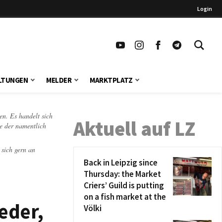
Login
LTUNGEN
MELDER
MARKTPLATZ
en. Es handelt sich
Aktuell auf LZ
te der namentlich
 sich gern an
Back in Leipzig since
Thursday: the Market
Criers’ Guild is putting
on a fish market at the
eder,
Völki