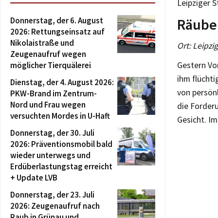
Leipziger S
Donnerstag, der 6. August
Räube
2026: Rettungseinsatz auf
Nikolaistraße und
Ort: Leipzi
Zeugenaufruf wegen
möglicher Tierquälerei
Gestern Vor
ihm flücht
Dienstag, der 4. August 2026:
von persön
PKW-Brand im Zentrum-
Nord und Frau wegen
die Forder
versuchten Mordes in U-Haft
Gesicht. I
Donnerstag, der 30. Juli
2026: Präventionsmobil bald
wieder unterwegs und
Erdüberlastungstag erreicht
+ Update LVB
Donnerstag, der 23. Juli
2026: Zeugenaufruf nach
Raub in Grünau und