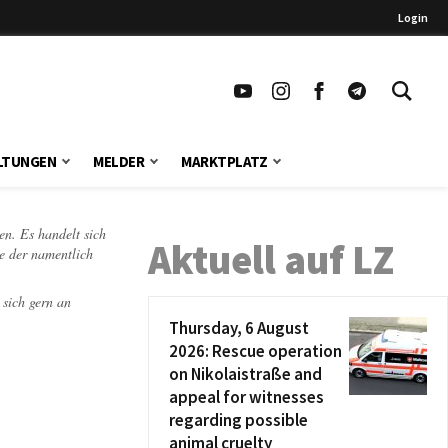
Login
LTUNGEN
MELDER
MARKTPLATZ
en. Es handelt sich
Aktuell auf LZ
te der namentlich
 sich gern an
Thursday, 6 August
2026: Rescue operation
on Nikolaistraße and
appeal for witnesses
regarding possible
animal cruelty