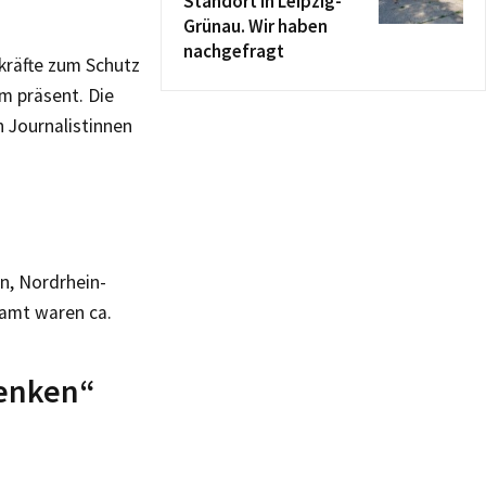
Standort in Leipzig-
Grünau. Wir haben
nachgefragt
skräfte zum Schutz
m präsent. Die
 Journalistinnen
n
n, Nordrhein-
samt waren ca.
denken“