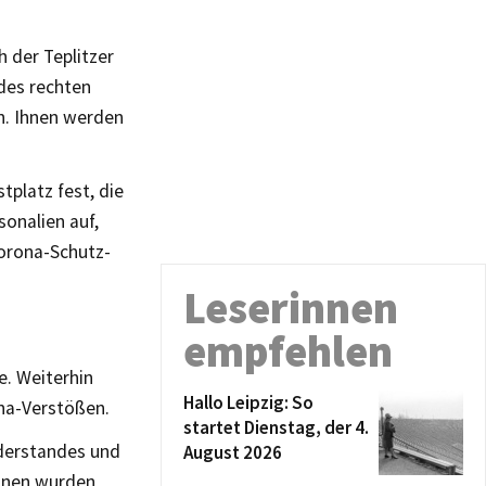
 der Teplitzer
des rechten
. Ihnen werden
platz fest, die
onalien auf,
Corona-Schutz-
Leserinnen
empfehlen
e. Weiterhin
Hallo Leipzig: So
na-Verstößen.
startet Dienstag, der 4.
iderstandes und
August 2026
sonen wurden