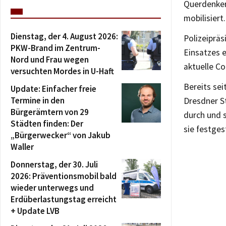
Querdenker
mobilisiert.
Dienstag, der 4. August 2026:
Polizeipräs
PKW-Brand im Zentrum-
Einsatzes e
Nord und Frau wegen
aktuelle Co
versuchten Mordes in U-Haft
Bereits sei
Update: Einfacher freie
Termine in den
Dresdner S
Bürgerämtern von 29
durch und 
Städten finden: Der
sie festge
„Bürgerwecker“ von Jakub
Waller
Donnerstag, der 30. Juli
2026: Präventionsmobil bald
wieder unterwegs und
Erdüberlastungstag erreicht
+ Update LVB