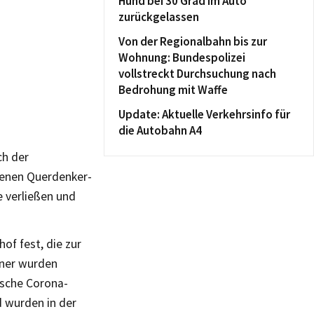
Hund bei 30 Grad im Auto
zurückgelassen
Von der Regionalbahn bis zur
Wohnung: Bundespolizei
vollstreckt Durchsuchung nach
Bedrohung mit Waffe
Update: Aktuelle Verkehrsinfo für
die Autobahn A4
ch der
tenen Querdenker-
 verließen und
of fest, die zur
nner wurden
ische Corona-
d wurden in der