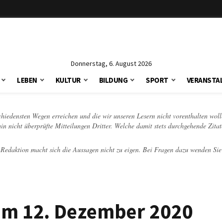
Donnerstag, 6. August 2026
LEBEN
KULTUR
BILDUNG
SPORT
VERANSTA
schiedensten Wegen erreichen und die wir unseren Lesern nicht vorenthalten woll
hin nicht überprüfte Mitteilungen Dritter. Welche damit stets durchgehende Zita
e Redaktion macht sich die Aussagen nicht zu eigen. Bei Fragen dazu wenden Sie
 am 12. Dezember 2020