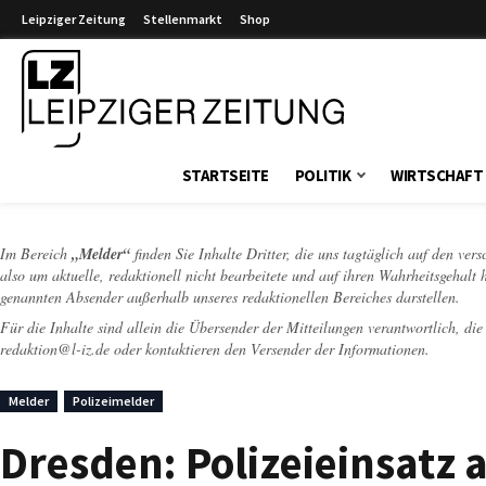
Leipziger Zeitung
Stellenmarkt
Shop
Leipziger Zeitung
STARTSEITE
POLITIK
WIRTSCHAFT
Im Bereich
„Melder“
finden Sie Inhalte Dritter, die uns tagtäglich auf den ver
also um aktuelle, redaktionell nicht bearbeitete und auf ihren Wahrheitsgehalt 
genannten Absender außerhalb unseres redaktionellen Bereiches darstellen.
Für die Inhalte sind allein die Übersender der Mitteilungen verantwortlich, di
redaktion@l-iz.de
oder kontaktieren den Versender der Informationen.
Melder
Polizeimelder
Dresden: Polizeieinsatz