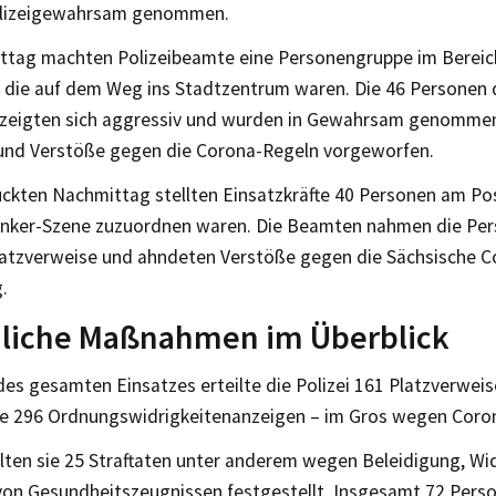
olizeigewahrsam genommen.
tag machten Polizeibeamte eine Personengruppe im Bereich
, die auf dem Weg ins Stadtzentrum waren. Die 46 Personen 
zeigten sich aggressiv und wurden in Gewahrsam genommen
 und Verstöße gegen die Corona-Regeln vorgeworfen.
ckten Nachmittag stellten Einsatzkräfte 40 Personen am Post
nker-Szene zuzuordnen waren. Die Beamten nahmen die Pers
Platzverweise und ahndeten Verstöße gegen die Sächsische 
.
iliche Maßnahmen im Überblick
des gesamten Einsatzes erteilte die Polizei 161 Platzverweis
sie 296 Ordnungswidrigkeitenanzeigen – im Gros wegen Coro
lten sie 25 Straftaten unter anderem wegen Beleidigung, W
von Gesundheitszeugnissen festgestellt. Insgesamt 72 Per