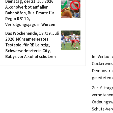
Dienstag, der 21. Juli 2026:
Alkoholverbot auf allen
Bahnhöfen, Bus-Ersatz für
Regio RB110,
Verfolgungsjagd in Wurzen
Das Wochenende, 18./19. Juli
2026: Mühsames erstes
Testspiel für RB Leipzig,
Schwerverletzter in City,
Babys vor Alkohol schützen
Im Verlauf
Cockerwies
Demonstrat
geleiteten 
Zur Mittage
verbotenen
Ordnungswi
Schutz-Vero