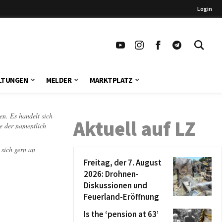
Login
LTUNGEN
MELDER
MARKTPLATZ
en. Es handelt sich
Aktuell auf LZ
te der namentlich
 sich gern an
Freitag, der 7. August
2026: Drohnen-
Diskussionen und
Feuerland-Eröffnung
Is the ‘pension at 63’