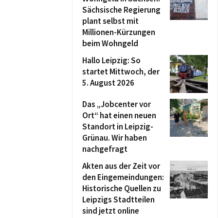
Sächsische Regierung
plant selbst mit
Millionen-Kürzungen
beim Wohngeld
Hallo Leipzig: So
startet Mittwoch, der
5. August 2026
Das „Jobcenter vor
Ort“ hat einen neuen
Standort in Leipzig-
Grünau. Wir haben
nachgefragt
Akten aus der Zeit vor
den Eingemeindungen:
Historische Quellen zu
Leipzigs Stadtteilen
sind jetzt online