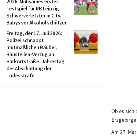
2026: Mühsames erstes
Testspiel für RB Leipzig,
Schwerverletzter in City,
Babys vor Alkohol schützen
Freitag, der 17. Juli 2026:
Polizei schnappt
mutmaßlichen Räuber,
Baustellen-Verzug an
Harkortstraße, Jahrestag
der Abschaffung der
Todesstrafe
Ob es sich
Erzgebirge
Am 27. März