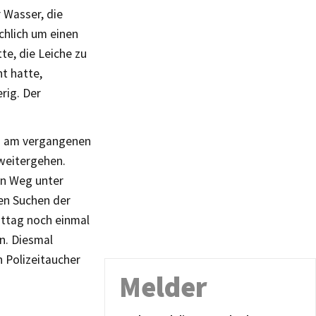
 Wasser, die
ächlich um einen
te, die Leiche zu
t hatte,
rig. Der
nd am vergangenen
weitergehen.
en Weg unter
en Suchen der
ttag noch einmal
n. Diesmal
h Polizeitaucher
Melder