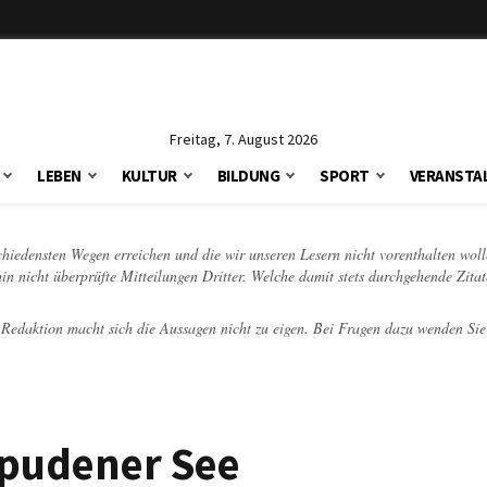
Freitag, 7. August 2026
LEBEN
KULTUR
BILDUNG
SPORT
VERANSTA
schiedensten Wegen erreichen und die wir unseren Lesern nicht vorenthalten woll
hin nicht überprüfte Mitteilungen Dritter. Welche damit stets durchgehende Zita
e Redaktion macht sich die Aussagen nicht zu eigen. Bei Fragen dazu wenden Sie
spudener See