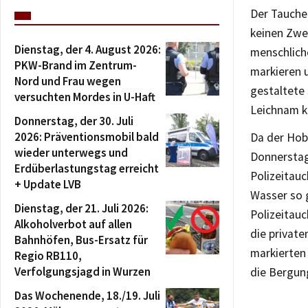
Der Tauche
keinen Zwei
Dienstag, der 4. August 2026:
menschliche
PKW-Brand im Zentrum-
markieren 
Nord und Frau wegen
gestaltete
versuchten Mordes in U-Haft
Leichnam k
Donnerstag, der 30. Juli
2026: Präventionsmobil bald
Da der Hob
wieder unterwegs und
Donnerstag
Erdüberlastungstag erreicht
Polizeitau
+ Update LVB
Wasser so 
Dienstag, der 21. Juli 2026:
Polizeitau
Alkoholverbot auf allen
die privat
Bahnhöfen, Bus-Ersatz für
markierten 
Regio RB110,
Verfolgungsjagd in Wurzen
die Bergun
Das Wochenende, 18./19. Juli