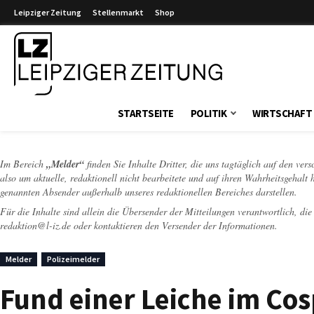
Leipziger Zeitung
Stellenmarkt
Shop
Leipziger Zeitung
STARTSEITE
POLITIK
WIRTSCHAFT
Im Bereich
„Melder“
finden Sie Inhalte Dritter, die uns tagtäglich auf den ver
also um aktuelle, redaktionell nicht bearbeitete und auf ihren Wahrheitsgehalt 
genannten Absender außerhalb unseres redaktionellen Bereiches darstellen.
Für die Inhalte sind allein die Übersender der Mitteilungen verantwortlich, di
redaktion@l-iz.de
oder kontaktieren den Versender der Informationen.
Melder
Polizeimelder
Fund einer Leiche im Co