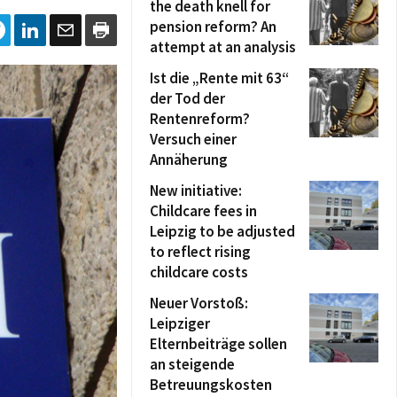
the death knell for
pension reform? An
attempt at an analysis
Ist die „Rente mit 63“
der Tod der
Rentenreform?
Versuch einer
Annäherung
New initiative:
Childcare fees in
Leipzig to be adjusted
to reflect rising
childcare costs
Neuer Vorstoß:
Leipziger
Elternbeiträge sollen
an steigende
Betreuungskosten