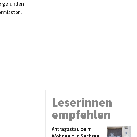
e gefunden
ermissten.
Leserinnen
empfehlen
Antragsstau beim
Wohngeld in Sachsen: