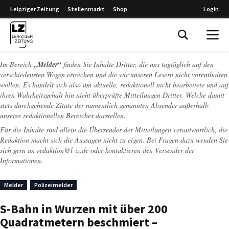
Leipziger Zeitung
Stellenmarkt
Shop
Login
Leipziger Zeitung
Im Bereich
„Melder“
finden Sie Inhalte Dritter, die uns tagtäglich auf den
verschiedensten Wegen erreichen und die wir unseren Lesern nicht vorenthalten
wollen. Es handelt sich also um aktuelle, redaktionell nicht bearbeitete und auf
ihren Wahrheitsgehalt hin nicht überprüfte Mitteilungen Dritter. Welche damit
stets durchgehende Zitate der namentlich genannten Absender außerhalb
unseres redaktionellen Bereiches darstellen.
Für die Inhalte sind allein die Übersender der Mitteilungen verantwortlich, die
Redaktion macht sich die Aussagen nicht zu eigen. Bei Fragen dazu wenden Sie
sich gern an
redaktion@l-iz.de
oder kontaktieren den Versender der
Informationen.
Melder
Polizeimelder
S-Bahn in Wurzen mit über 200
Quadratmetern beschmiert –