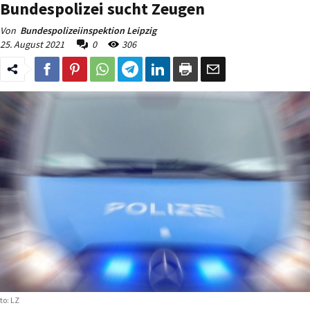
Bundespolizei sucht Zeugen
Von
Bundespolizeiinspektion Leipzig
25. August 2021
0
306
to: LZ