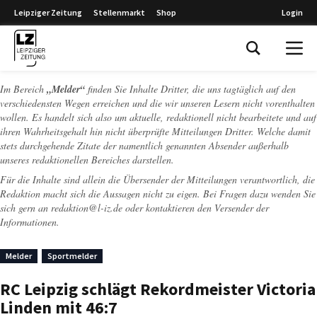
Leipziger Zeitung
Stellenmarkt
Shop
Login
Leipziger Zeitung
Im Bereich
„Melder“
finden Sie Inhalte Dritter, die uns tagtäglich auf den
verschiedensten Wegen erreichen und die wir unseren Lesern nicht vorenthalten
wollen. Es handelt sich also um aktuelle, redaktionell nicht bearbeitete und auf
ihren Wahrheitsgehalt hin nicht überprüfte Mitteilungen Dritter. Welche damit
stets durchgehende Zitate der namentlich genannten Absender außerhalb
unseres redaktionellen Bereiches darstellen.
Für die Inhalte sind allein die Übersender der Mitteilungen verantwortlich, die
Redaktion macht sich die Aussagen nicht zu eigen. Bei Fragen dazu wenden Sie
sich gern an
redaktion@l-iz.de
oder kontaktieren den Versender der
Informationen.
Melder
Sportmelder
RC Leipzig schlägt Rekordmeister Victoria
Linden mit 46:7