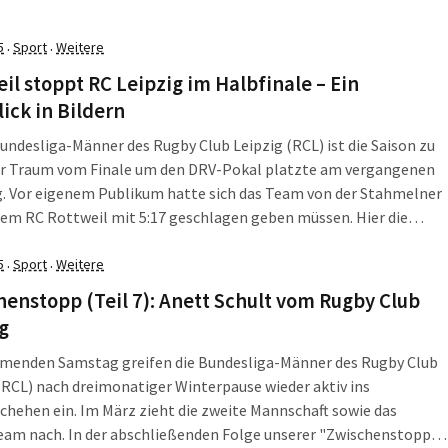
 Sieg klar nach Niedersachsen, doch auch der RCL durfte jubeln:
egte Versuche brachten den Gastgebern einen
5
Sport
Weitere
·
·
vbonuspunkt auf's Konto.
il stoppt RC Leipzig im Halbfinale – Ein
ick in Bildern
Bundesliga-Männer des Rugby Club Leipzig (RCL) ist die Saison zu
er Traum vom Finale um den DRV-Pokal platzte am vergangenen
. Vor eigenem Publikum hatte sich das Team von der Stahmelner
em RC Rottweil mit 5:17 geschlagen geben müssen. Hier die
m Spiel.
5
Sport
Weitere
·
·
enstopp (Teil 7): Anett Schult vom Rugby Club
g
enden Samstag greifen die Bundesliga-Männer des Rugby Club
(RCL) nach dreimonatiger Winterpause wieder aktiv ins
chehen ein. Im März zieht die zweite Mannschaft sowie das
eam nach. In der abschließenden Folge unserer "Zwischenstopp"-