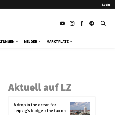
Login
LTUNGEN
MELDER
MARKTPLATZ
Aktuell auf LZ
A drop in the ocean for
Leipzig’s budget: the tax on