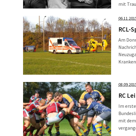
mit Trau
Verein s
wurde au
06.11.201
gewidme
RCL-Sp
Am Donne
Nachrich
Neuzuga
Krankenh
beim Bun
verloren
08.09.201
RC Lei
Im erste
Bundesl
mit dem 
vergange
reisten 