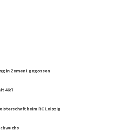
bt RCL-Vizepräsidentin Anett Schult ihre Einschätzung zum
en Saisonverlauf des RCL ab und blickt auf das, was da noch
 mag.
rung in Zement gegossen
it 46:7
isterschaft beim RC Leipzig
Nachwuchs