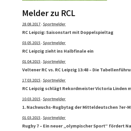
Serie gi
bisherig
Melder zu RCL
kommen
28.08.2017
Sportmelder
·
RC Leipzig: Saisonstart mit Doppelspieltag
03.05.2015
Sportmelder
·
RC Leipzig zieht ins Halbfinale ein
01.04.2015
Sportmelder
·
Veltener RC vs. RC Leipzig 13:48 – Die Tabellenfüh
17.03.2015
Sportmelder
·
RC Leipzig schlägt Rekordmeister Victoria Linden m
10.03.2015
Sportmelder
·
1. Nachwuchs-Rugbytag der Mitteldeutschen 7er-Me
01.03.2015
Sportmelder
·
Rugby 7 – Ein neuer „olympischer Sport“ fördert 