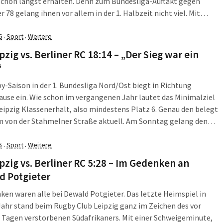
schon längst erhalten. Denn zum Bundesliga-Auftakt gegen
 78 gelang ihnen vor allem in der 1. Halbzeit nicht viel. Mit
25-Rückstand ging es in die Pause, am Ende stand mit 5:35 eine
e Heimniederlage zu Buche. "Vielleicht wollte die Mannschaft zu
6
Sport
Weitere
·
·
 war übermotiviert", sucht RCL-Trainer Andreas Kuntze nach
pzig vs. Berliner RC 18:14 – „Der Sieg war ein
n.
“
y-Saison in der 1. Bundesliga Nord/Ost biegt in Richtung
use ein. Wie schon im vergangenen Jahr lautet das Minimalziel
eipzig Klassenerhalt, also mindestens Platz 6. Genau den belegt
m von der Stahmelner Straße aktuell. Am Sonntag gelang den
ben gegen den favorisierten Berliner RC ein Befreiungsschlag.
g war ein Muss!", gab Trainer Andreas Kuntze zu Protokoll. "Die
5
Sport
Weitere
·
·
ssten sich heute für ihre harte Arbeit belohnen".
pzig vs. Berliner RC 5:28 – Im Gedenken an
d Potgieter
ken waren alle bei Dewald Potgieter. Das letzte Heimspiel in
ahr stand beim Rugby Club Leipzig ganz im Zeichen des vor
 Tagen verstorbenen Südafrikaners. Mit einer Schweigeminute,