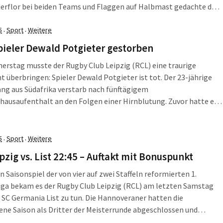
erflor bei beiden Teams und Flaggen auf Halbmast gedachte der
eines nur 23 Jahre alt gewordenen Spielers. Die Schweigeminute
s aktuellem Anlass aber auch den Terroropfern von Paris
5
Sport
Weitere
·
·
t.
ieler Dewald Potgieter gestorben
rstag musste der Rugby Club Leipzig (RCL) eine traurige
t überbringen: Spieler Dewald Potgieter ist tot. Der 23-jährige
ng aus Südafrika verstarb nach fünftägigem
ausaufenthalt an den Folgen einer Hirnblutung. Zuvor hatte er
desliga-Heimspiel gegen den FC St. Pauli das Bewusstsein
 und wurde sofort notärztlich versorgt.
5
Sport
Weitere
·
·
pzig vs. List 22:45 – Auftakt mit Bonuspunkt
n Saisonspiel der von vier auf zwei Staffeln reformierten 1.
iga bekam es der Rugby Club Leipzig (RCL) am letzten Samstag
SC Germania List zu tun. Die Hannoveraner hatten die
ne Saison als Dritter der Meisterrunde abgeschlossen und
daher als hoher Favorit an die Stahmelner Straße. Tatsächlich