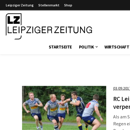
Leipziger Zeitung
Stellenmarkt
Shop
Leipziger Zeitung
STARTSEITE
POLITIK
WIRTSCHAFT
03.09.201
RC Lei
verpe
Als am 
Regen ei