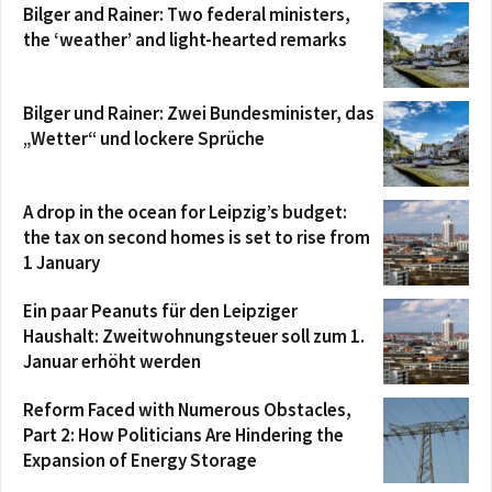
Bilger and Rainer: Two federal ministers,
the ‘weather’ and light-hearted remarks
Bilger und Rainer: Zwei Bundesminister, das
„Wetter“ und lockere Sprüche
A drop in the ocean for Leipzig’s budget:
the tax on second homes is set to rise from
1 January
Ein paar Peanuts für den Leipziger
Haushalt: Zweitwohnungsteuer soll zum 1.
Januar erhöht werden
Reform Faced with Numerous Obstacles,
Part 2: How Politicians Are Hindering the
Expansion of Energy Storage