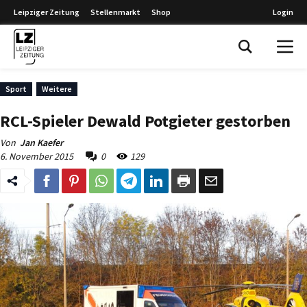
Leipziger Zeitung
Stellenmarkt
Shop
Login
Leipziger Zeitung
Sport
Weitere
RCL-Spieler Dewald Potgieter gestorben
Von
Jan Kaefer
6. November 2015
0
129