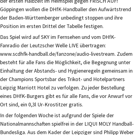
der ersten Halbzeit im Heimspiel gegen FRISCH AUF!
Göppingen wollen die DHfK-Handballer den Aufwärtstrend
der Baden-Württemberger unbedingt stoppen und ihre
Position im ersten Drittel der Tabelle festigen.
Das Spiel wird auf SKY im Fernsehen und vom DHfK-
Fanradio der Leutzscher Welle LIVE übertragen:
www.scdhfk-handball.de/fanzone/audio-livestream. Zudem
besteht für alle Fans die Möglichkeit, die Begegnung unter
Einhaltung der Abstands- und Hygieneregeln gemeinsam in
der Champions Sportsbar des Trikot- und Hotelpartners
Leipzig Marriott Hotel zu verfolgen. Zu jeder Bestellung
eines DHfK-Burgers gibt es für alle Fans, die vor Anwurf vor
Ort sind, ein 0,3l Ur-Krostitzer gratis.
In der folgenden Woche ist aufgrund der Spiele der
Nationalmannschaften spielfrei in der LIQUI MOLY Handball-
Bundesliga. Aus dem Kader der Leipziger sind Philipp Weber