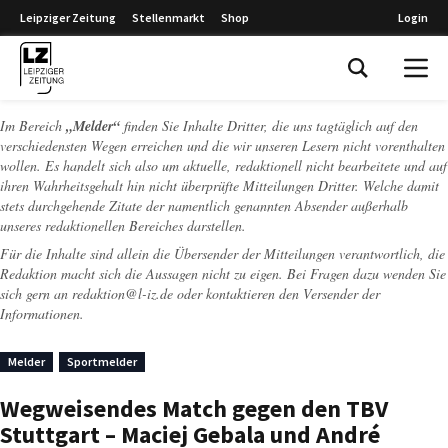
Leipziger Zeitung
Stellenmarkt
Shop
Login
Leipziger Zeitung
Im Bereich
„Melder“
finden Sie Inhalte Dritter, die uns tagtäglich auf den
verschiedensten Wegen erreichen und die wir unseren Lesern nicht vorenthalten
wollen. Es handelt sich also um aktuelle, redaktionell nicht bearbeitete und auf
ihren Wahrheitsgehalt hin nicht überprüfte Mitteilungen Dritter. Welche damit
stets durchgehende Zitate der namentlich genannten Absender außerhalb
unseres redaktionellen Bereiches darstellen.
Für die Inhalte sind allein die Übersender der Mitteilungen verantwortlich, die
Redaktion macht sich die Aussagen nicht zu eigen. Bei Fragen dazu wenden Sie
sich gern an
redaktion@l-iz.de
oder kontaktieren den Versender der
Informationen.
Melder
Sportmelder
Wegweisendes Match gegen den TBV
Stuttgart – Maciej Gebala und André