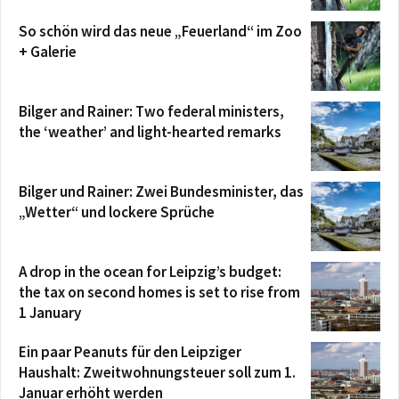
So schön wird das neue „Feuerland“ im Zoo
+ Galerie
Bilger and Rainer: Two federal ministers,
the ‘weather’ and light-hearted remarks
Bilger und Rainer: Zwei Bundesminister, das
„Wetter“ und lockere Sprüche
A drop in the ocean for Leipzig’s budget:
the tax on second homes is set to rise from
1 January
Ein paar Peanuts für den Leipziger
Haushalt: Zweitwohnungsteuer soll zum 1.
Januar erhöht werden