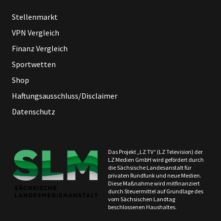
Stellenmarkt
VPN Vergleich
Finanz Vergleich
Sportwetten
Shop
Haftungsausschluss/Disclaimer
Datenschutz
Das Projekt „LZ TV“ (LZ Television) der
LZ Medien GmbH wird gefördert durch
die Sächsische Landesanstalt für
privaten Rundfunk und neue Medien.
Diese Maßnahme wird mitfinanziert
durch Steuermittel auf Grundlage des
vom Sächsischen Landtag
beschlossenen Haushaltes.