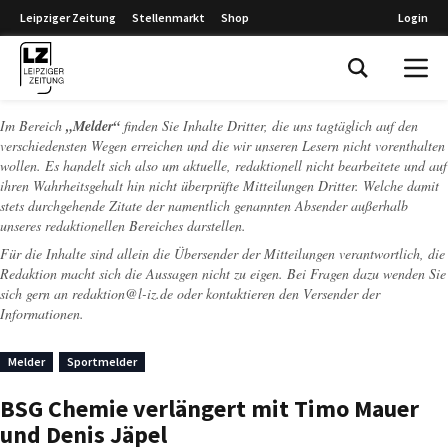
Leipziger Zeitung
Stellenmarkt
Shop
Login
Leipziger Zeitung
Im Bereich
„Melder“
finden Sie Inhalte Dritter, die uns tagtäglich auf den
verschiedensten Wegen erreichen und die wir unseren Lesern nicht vorenthalten
wollen. Es handelt sich also um aktuelle, redaktionell nicht bearbeitete und auf
ihren Wahrheitsgehalt hin nicht überprüfte Mitteilungen Dritter. Welche damit
stets durchgehende Zitate der namentlich genannten Absender außerhalb
unseres redaktionellen Bereiches darstellen.
Für die Inhalte sind allein die Übersender der Mitteilungen verantwortlich, die
Redaktion macht sich die Aussagen nicht zu eigen. Bei Fragen dazu wenden Sie
sich gern an
redaktion@l-iz.de
oder kontaktieren den Versender der
Informationen.
Melder
Sportmelder
BSG Chemie verlängert mit Timo Mauer
und Denis Jäpel