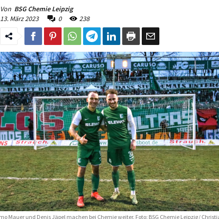
Von
BSG Chemie Leipzig
13. März 2023
0
238
mo Mauer und Denis Jäpel machen bei Chemie weiter. Foto: BSG Chemie Leipzig/ Christ