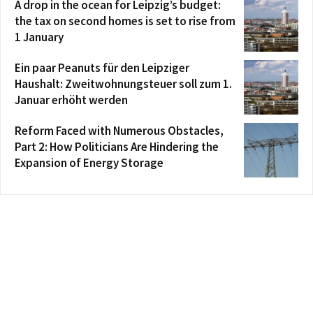
A drop in the ocean for Leipzig’s budget:
the tax on second homes is set to rise from
1 January
Ein paar Peanuts für den Leipziger
Haushalt: Zweitwohnungsteuer soll zum 1.
Januar erhöht werden
Reform Faced with Numerous Obstacles,
Part 2: How Politicians Are Hindering the
Expansion of Energy Storage