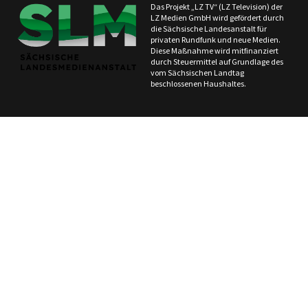
Das Projekt „LZ TV“ (LZ Television) der
LZ Medien GmbH wird gefördert durch
die Sächsische Landesanstalt für
privaten Rundfunk und neue Medien.
Diese Maßnahme wird mitfinanziert
durch Steuermittel auf Grundlage des
vom Sächsischen Landtag
beschlossenen Haushaltes.