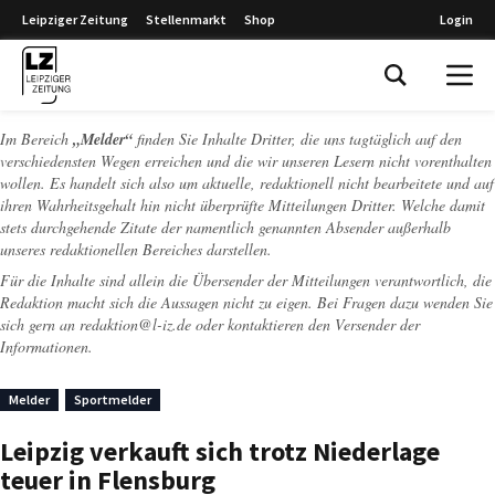
Leipziger Zeitung
Stellenmarkt
Shop
Login
Leipziger Zeitung
Im Bereich
„Melder“
finden Sie Inhalte Dritter, die uns tagtäglich auf den
verschiedensten Wegen erreichen und die wir unseren Lesern nicht vorenthalten
wollen. Es handelt sich also um aktuelle, redaktionell nicht bearbeitete und auf
ihren Wahrheitsgehalt hin nicht überprüfte Mitteilungen Dritter. Welche damit
stets durchgehende Zitate der namentlich genannten Absender außerhalb
unseres redaktionellen Bereiches darstellen.
Für die Inhalte sind allein die Übersender der Mitteilungen verantwortlich, die
Redaktion macht sich die Aussagen nicht zu eigen. Bei Fragen dazu wenden Sie
sich gern an
redaktion@l-iz.de
oder kontaktieren den Versender der
Informationen.
Melder
Sportmelder
Leipzig verkauft sich trotz Niederlage
teuer in Flensburg