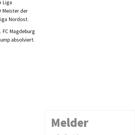
n Liga
9 Meister der
iga Nordost.
1. FC Magdeburg
lump absolviert.
Melder