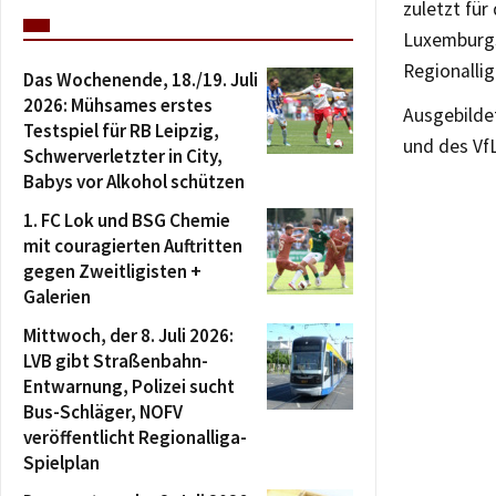
zuletzt für
Luxemburgs 
Regionalli
Das Wochenende, 18./19. Juli
2026: Mühsames erstes
Ausgebilde
Testspiel für RB Leipzig,
und des VfL
Schwerverletzter in City,
Babys vor Alkohol schützen
1. FC Lok und BSG Chemie
mit couragierten Auftritten
gegen Zweitligisten +
Galerien
Mittwoch, der 8. Juli 2026:
LVB gibt Straßenbahn-
Entwarnung, Polizei sucht
Bus-Schläger, NOFV
veröffentlicht Regionalliga-
Spielplan