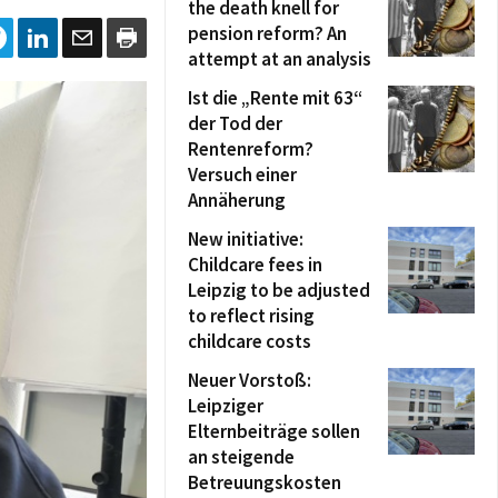
the death knell for
pension reform? An
attempt at an analysis
Ist die „Rente mit 63“
der Tod der
Rentenreform?
Versuch einer
Annäherung
New initiative:
Childcare fees in
Leipzig to be adjusted
to reflect rising
childcare costs
Neuer Vorstoß:
Leipziger
Elternbeiträge sollen
an steigende
Betreuungskosten