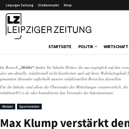
Leipziger Zeitung
Stellenmarkt
Shop
Leipziger Zeitung
STARTSEITE
POLITIK
WIRTSCHAFT
Im Bereich
„Melder“
finden Sie Inhalte Dritter, die uns tagtäglich auf den ver
also um aktuelle, redaktionell nicht bearbeitete und auf ihren Wahrheitsgehalt 
genannten Absender außerhalb unseres redaktionellen Bereiches darstellen.
Für die Inhalte sind allein die Übersender der Mitteilungen verantwortlich, di
redaktion@l-iz.de
oder kontaktieren den Versender der Informationen.
Melder
Sportmelder
Max Klump verstärkt den