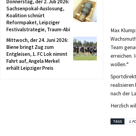
Donnerstag, der 2. Juli 2026:
Sachsenpokal-Auslosung,
Koalition schnürt
Reformpaket, Leipziger
Festivalstrategie, Traum-Abi
Max Klump: 
Wachsmuth u
Mittwoch, der 24. Juni 2026:
Biene bringt Zug zum
Team genau 
Entgleisen, 1. FC Lok nimmt
erreichen.
Fahrt auf, Angela Merkel
wollen.“
erhält Leipziger Preis
Sportdirek
realisieren
nach der L
Herzlich w
TAGS
1. F