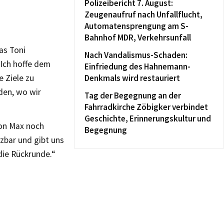
Polizeibericht 7. August:
Zeugenaufruf nach Unfallflucht,
Automatensprengung am S-
Bahnhof MDR, Verkehrsunfall
as Toni
Nach Vandalismus-Schaden:
 Ich hoffe dem
Einfriedung des Hahnemann-
 Ziele zu
Denkmals wird restauriert
den, wo wir
Tag der Begegnung an der
Fahrradkirche Zöbigker verbindet
Geschichte, Erinnerungskultur und
von Max noch
Begegnung
tzbar und gibt uns
die Rückrunde.“