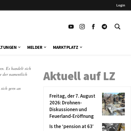
Login
LTUNGEN
MELDER
MARKTPLATZ
en. Es handelt sich
Aktuell auf LZ
te der namentlich
 sich gern an
Freitag, der 7. August
2026: Drohnen-
Diskussionen und
Feuerland-Eröffnung
Is the ‘pension at 63’