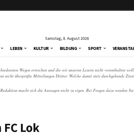
Samstag, 8. August 2026
LEBEN
KULTUR
BILDUNG
SPORT
VERANSTA
schiedensten Wegen erreichen und die wir unseren Lesern nicht vorenthalten woll
hin nicht überprüfte Mitteilungen Dritter. Welche damit stets durchgehende Zita
e Redaktion macht sich die Aussagen nicht zu eigen. Bei Fragen dazu wenden Sie
 FC Lok