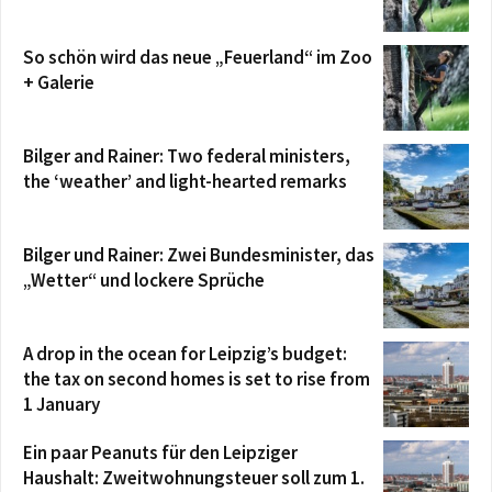
So schön wird das neue „Feuerland“ im Zoo
+ Galerie
Bilger and Rainer: Two federal ministers,
the ‘weather’ and light-hearted remarks
Bilger und Rainer: Zwei Bundesminister, das
„Wetter“ und lockere Sprüche
A drop in the ocean for Leipzig’s budget:
the tax on second homes is set to rise from
1 January
Ein paar Peanuts für den Leipziger
Haushalt: Zweitwohnungsteuer soll zum 1.