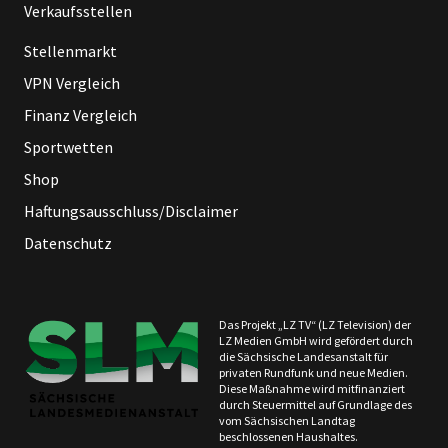
Verkaufsstellen
Stellenmarkt
VPN Vergleich
Finanz Vergleich
Sportwetten
Shop
Haftungsausschluss/Disclaimer
Datenschutz
Das Projekt „LZ TV“ (LZ Television) der
LZ Medien GmbH wird gefördert durch
die Sächsische Landesanstalt für
privaten Rundfunk und neue Medien.
Diese Maßnahme wird mitfinanziert
durch Steuermittel auf Grundlage des
vom Sächsischen Landtag
beschlossenen Haushaltes.