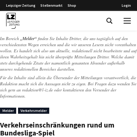
Leipziger Zeitung
Stellenmarkt
Shop
Login
Leipziger Zeitung
Im Bereich
„Melder“
finden Sie Inhalte Dritter, die uns tagtäglich auf den
verschiedensten Wegen erreichen und die wir unseren Lesern nicht vorenthalten
wollen. Es handelt sich also um aktuelle, redaktionell nicht bearbeitete und auf
ihren Wahrheitsgehalt hin nicht überprüfte Mitteilungen Dritter. Welche damit
stets durchgehende Zitate der namentlich genannten Absender außerhalb
unseres redaktionellen Bereiches darstellen.
Für die Inhalte sind allein die Übersender der Mitteilungen verantwortlich, die
Redaktion macht sich die Aussagen nicht zu eigen. Bei Fragen dazu wenden Sie
sich gern an
redaktion@l-iz.de
oder kontaktieren den Versender der
Informationen.
Melder
Verkehrsmelder
Verkehrseinschränkungen rund um
Bundesliga-Spiel