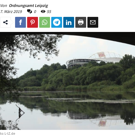
Von
Ordnungsamt Leipzig
7. März 2019
0
55
to: L-IZ.de