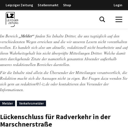
Leipziger Zeitung
Stellenmarkt
Shop
Login
Leipziger Zeitung
Im Bereich
„Melder“
finden Sie Inhalte Dritter, die uns tagtäglich auf den
verschiedensten Wegen erreichen und die wir unseren Lesern nicht vorenthalten
wollen. Es handelt sich also um aktuelle, redaktionell nicht bearbeitete und auf
ihren Wahrheitsgehalt hin nicht überprüfte Mitteilungen Dritter. Welche damit
stets durchgehende Zitate der namentlich genannten Absender außerhalb
unseres redaktionellen Bereiches darstellen.
Für die Inhalte sind allein die Übersender der Mitteilungen verantwortlich, die
Redaktion macht sich die Aussagen nicht zu eigen. Bei Fragen dazu wenden Sie
sich gern an
redaktion@l-iz.de
oder kontaktieren den Versender der
Informationen.
Melder
Verkehrsmelder
Lückenschluss für Radverkehr in der
Marschnerstraße