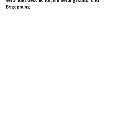
verbindet Geschichte, Erinnerungskultur und
Begegnung