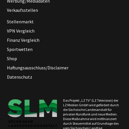
Werbung/Mediadaten
Verkaufsstellen
Stellenmarkt
VPN Vergleich
Finanz Vergleich
Sportwetten
Shop
Haftungsausschluss/Disclaimer
Datenschutz
Das Projekt „LZ TV“ (LZ Television) der
LZ Medien GmbH wird gefördert durch
die Sächsische Landesanstalt für
privaten Rundfunk und neue Medien.
Diese Maßnahme wird mitfinanziert
durch Steuermittel auf Grundlage des
vom Sächsischen Landtag