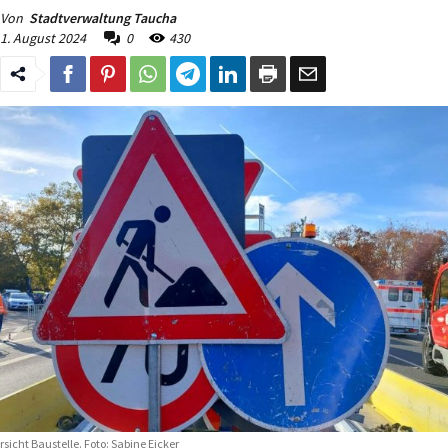
Von
Stadtverwaltung Taucha
1. August 2024
0
430
rsicht Baustelle. Foto: Sabine Eicker