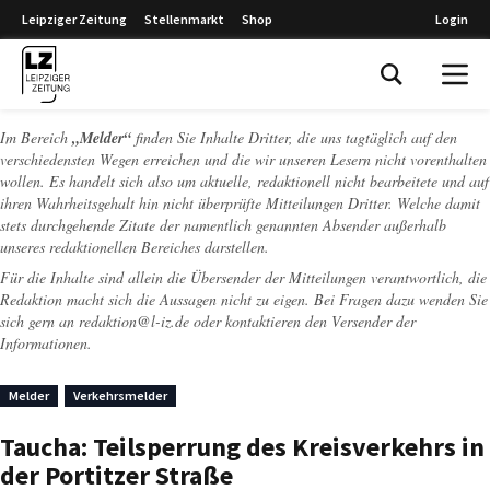
Leipziger Zeitung
Stellenmarkt
Shop
Login
Leipziger Zeitung
Im Bereich
„Melder“
finden Sie Inhalte Dritter, die uns tagtäglich auf den
verschiedensten Wegen erreichen und die wir unseren Lesern nicht vorenthalten
wollen. Es handelt sich also um aktuelle, redaktionell nicht bearbeitete und auf
ihren Wahrheitsgehalt hin nicht überprüfte Mitteilungen Dritter. Welche damit
stets durchgehende Zitate der namentlich genannten Absender außerhalb
unseres redaktionellen Bereiches darstellen.
Für die Inhalte sind allein die Übersender der Mitteilungen verantwortlich, die
Redaktion macht sich die Aussagen nicht zu eigen. Bei Fragen dazu wenden Sie
sich gern an
redaktion@l-iz.de
oder kontaktieren den Versender der
Informationen.
Melder
Verkehrsmelder
Taucha: Teilsperrung des Kreisverkehrs in
der Portitzer Straße