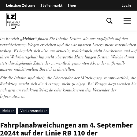
Leipziger Zeitung
Stellenmarkt
Shop
Login
Leipziger Zeitung
Im Bereich
„Melder“
finden Sie Inhalte Dritter, die uns tagtäglich auf den
verschiedensten Wegen erreichen und die wir unseren Lesern nicht vorenthalten
wollen. Es handelt sich also um aktuelle, redaktionell nicht bearbeitete und auf
ihren Wahrheitsgehalt hin nicht überprüfte Mitteilungen Dritter. Welche damit
stets durchgehende Zitate der namentlich genannten Absender außerhalb
unseres redaktionellen Bereiches darstellen.
Für die Inhalte sind allein die Übersender der Mitteilungen verantwortlich, die
Redaktion macht sich die Aussagen nicht zu eigen. Bei Fragen dazu wenden Sie
sich gern an
redaktion@l-iz.de
oder kontaktieren den Versender der
Informationen.
Melder
Verkehrsmelder
Fahrplanabweichungen am 4. September
2024t auf der Linie RB 110 der