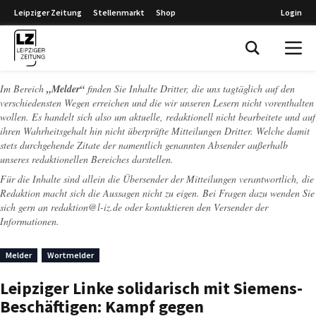
Leipziger Zeitung
Stellenmarkt
Shop
Login
Leipziger Zeitung
Im Bereich
„Melder“
finden Sie Inhalte Dritter, die uns tagtäglich auf den
verschiedensten Wegen erreichen und die wir unseren Lesern nicht vorenthalten
wollen. Es handelt sich also um aktuelle, redaktionell nicht bearbeitete und auf
ihren Wahrheitsgehalt hin nicht überprüfte Mitteilungen Dritter. Welche damit
stets durchgehende Zitate der namentlich genannten Absender außerhalb
unseres redaktionellen Bereiches darstellen.
Für die Inhalte sind allein die Übersender der Mitteilungen verantwortlich, die
Redaktion macht sich die Aussagen nicht zu eigen. Bei Fragen dazu wenden Sie
sich gern an
redaktion@l-iz.de
oder kontaktieren den Versender der
Informationen.
Melder
Wortmelder
Leipziger Linke solidarisch mit Siemens-
Beschäftigen: Kampf gegen