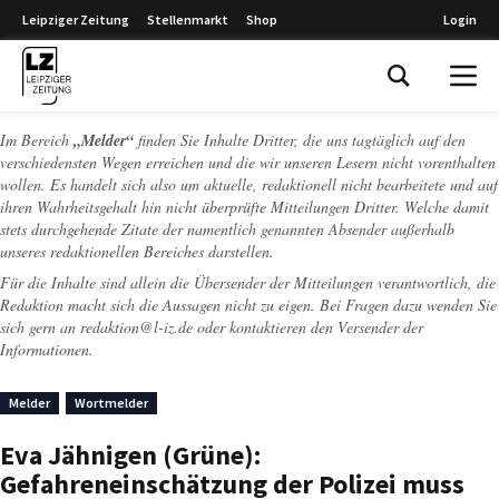
Leipziger Zeitung
Stellenmarkt
Shop
Login
Leipziger Zeitung
Im Bereich
„Melder“
finden Sie Inhalte Dritter, die uns tagtäglich auf den
verschiedensten Wegen erreichen und die wir unseren Lesern nicht vorenthalten
wollen. Es handelt sich also um aktuelle, redaktionell nicht bearbeitete und auf
ihren Wahrheitsgehalt hin nicht überprüfte Mitteilungen Dritter. Welche damit
stets durchgehende Zitate der namentlich genannten Absender außerhalb
unseres redaktionellen Bereiches darstellen.
Für die Inhalte sind allein die Übersender der Mitteilungen verantwortlich, die
Redaktion macht sich die Aussagen nicht zu eigen. Bei Fragen dazu wenden Sie
sich gern an
redaktion@l-iz.de
oder kontaktieren den Versender der
Informationen.
Melder
Wortmelder
Eva Jähnigen (Grüne):
Gefahreneinschätzung der Polizei muss