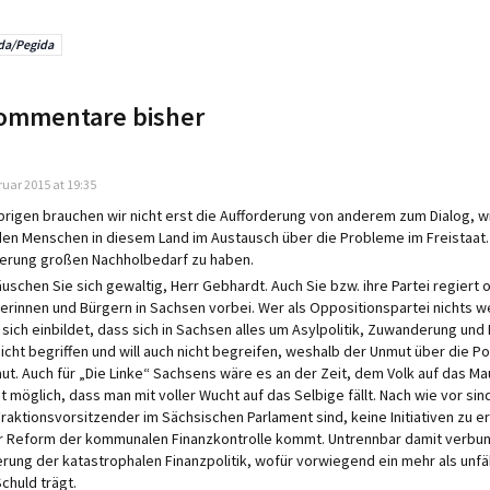
da/Pegida
ommentare bisher
ruar 2015 at 19:35
brigen brauchen wir nicht erst die Aufforderung von anderem zum Dialog, 
den Menschen in diesem Land im Austausch über die Probleme im Freistaat. 
erung großen Nachholbedarf zu haben.
äuschen Sie sich gewaltig, Herr Gebhardt. Auch Sie bzw. ihre Partei regiert 
erinnen und Bürgern in Sachsen vorbei. Wer als Oppositionspartei nichts we
 sich einbildet, dass sich in Sachsen alles um Asylpolitik, Zuwanderung und 
nicht begriffen und will auch nicht begreifen, weshalb der Unmut über die Poli
aut. Auch für „Die Linke“ Sachsens wäre es an der Zeit, dem Volk auf das Mau
t möglich, dass man mit voller Wucht auf das Selbige fällt. Nach wie vor sin
Fraktionsvorsitzender im Sächsischen Parlament sind, keine Initiativen zu e
r Reform der kommunalen Finanzkontrolle kommt. Untrennbar damit verbu
rung der katastrophalen Finanzpolitik, wofür vorwiegend ein mehr als unfä
Schuld trägt.