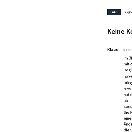
TAGS
Legi
Keine K
says:
Klaus
18. Feb
Im Ü
mit 
Regi
Da t
Bürg
bzw.
hat 
abfl
sons
Sie 
eine
Ände
die 