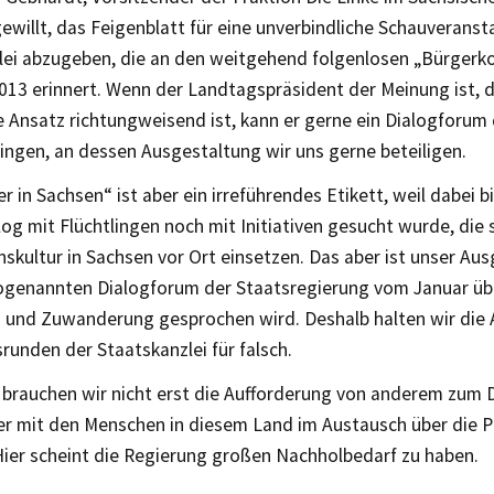
gewillt, das Feigenblatt für eine unverbindliche Schauveranst
lei abzugeben, die an den weitgehend folgenlosen „Bürger
013 erinnert. Wenn der Landtagspräsident der Meinung ist, d
e Ansatz richtungweisend ist, kann er gerne ein Dialogforum
ingen, an dessen Ausgestaltung wir uns gerne beteiligen.
r in Sachsen“ ist aber ein irreführendes Etikett, weil dabei 
log mit Flüchtlingen noch mit Initiativen gesucht wurde, die s
skultur in Sachsen vor Ort einsetzen. Das aber ist unser A
ogenannten Dialogforum der Staatsregierung vom Januar übe
n und Zuwanderung gesprochen wird. Deshalb halten wir die 
runden der Staatskanzlei für falsch.
 brauchen wir nicht erst die Aufforderung von anderem zum D
r mit den Menschen in diesem Land im Austausch über die 
Hier scheint die Regierung großen Nachholbedarf zu haben.