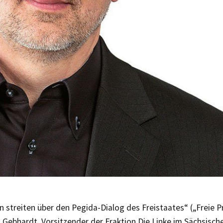
n streiten über den Pegida-Dialog des Freistaates“ („Freie 
o Gebhardt, Vorsitzender der Fraktion Die Linke im Sächsisch