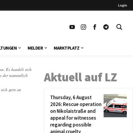
Login
LTUNGEN
MELDER
MARKTPLATZ
en. Es handelt sich
Aktuell auf LZ
te der namentlich
 sich gern an
Thursday, 6 August
2026: Rescue operation
on Nikolaistraße and
appeal for witnesses
regarding possible
animal cruelty