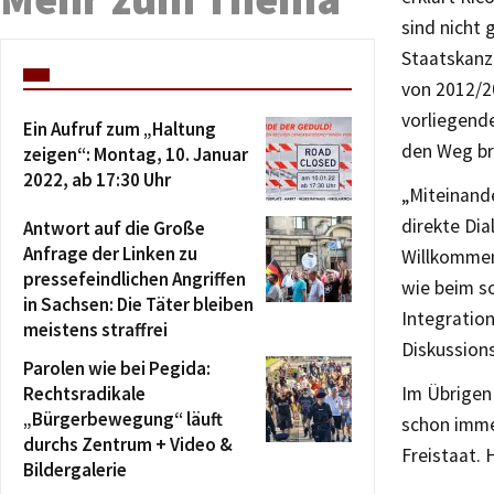
sind nicht 
Staatskanz
von 2012/2
vorliegend
Ein Aufruf zum „Haltung
den Weg br
zeigen“: Montag, 10. Januar
2022, ab 17:30 Uhr
„Miteinande
direkte Dia
Antwort auf die Große
Anfrage der Linken zu
Willkommen
pressefeindlichen Angriffen
wie beim s
in Sachsen: Die Täter bleiben
Integratio
meistens straffrei
Diskussions
Parolen wie bei Pegida:
Rechtsradikale
Im Übrigen
„Bürgerbewegung“ läuft
schon imme
durchs Zentrum + Video &
Freistaat. 
Bildergalerie