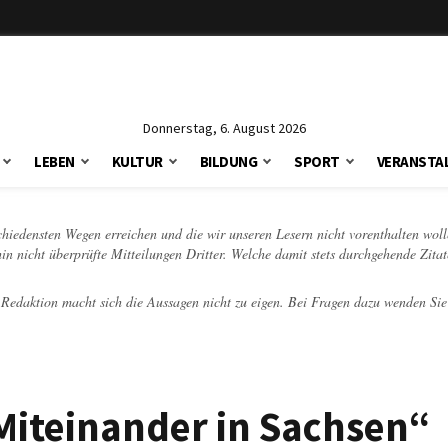
Donnerstag, 6. August 2026
LEBEN
KULTUR
BILDUNG
SPORT
VERANSTA
schiedensten Wegen erreichen und die wir unseren Lesern nicht vorenthalten woll
hin nicht überprüfte Mitteilungen Dritter. Welche damit stets durchgehende Zita
e Redaktion macht sich die Aussagen nicht zu eigen. Bei Fragen dazu wenden Sie
„Miteinander in Sachsen“