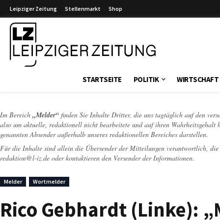
Leipziger Zeitung
Stellenmarkt
Shop
Leipziger Zeitung
STARTSEITE
POLITIK
WIRTSCHAFT
Im Bereich
„Melder“
finden Sie Inhalte Dritter, die uns tagtäglich auf den ver
also um aktuelle, redaktionell nicht bearbeitete und auf ihren Wahrheitsgehalt 
genannten Absender außerhalb unseres redaktionellen Bereiches darstellen.
Für die Inhalte sind allein die Übersender der Mitteilungen verantwortlich, di
redaktion@l-iz.de
oder kontaktieren den Versender der Informationen.
Melder
Wortmelder
Rico Gebhardt (Linke): 