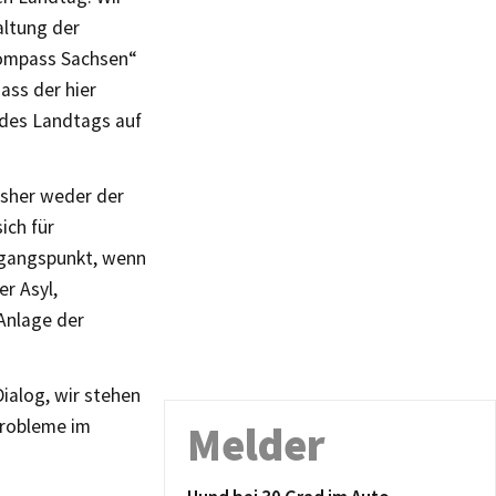
altung der
kompass Sachsen“
ass der hier
 des Landtags auf
bisher weder der
ich für
usgangspunkt, wenn
r Asyl,
Anlage der
ialog, wir stehen
Probleme im
Melder