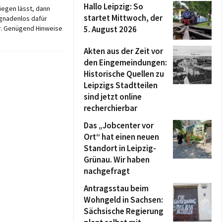
Hallo Leipzig: So
iegen lässt, dann
startet Mittwoch, der
 gnadenlos dafür
ar. Genügend Hinweise
5. August 2026
Akten aus der Zeit vor
den Eingemeindungen:
Historische Quellen zu
Leipzigs Stadtteilen
sind jetzt online
recherchierbar
Das „Jobcenter vor
Ort“ hat einen neuen
Standort in Leipzig-
Grünau. Wir haben
nachgefragt
Antragsstau beim
Wohngeld in Sachsen:
Sächsische Regierung