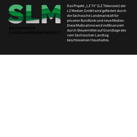
Das Projekt „LZ TV“ (LZ Television) der
LZ Medien GmbH wird gefördert durch
die Sächsische Landesanstalt für
privaten Rundfunk und neue Medien.
Diese Maßnahme wird mitfinanziert
durch Steuermittel auf Grundlage des
vom Sächsischen Landtag
beschlossenen Haushaltes.