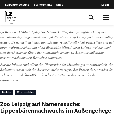
Leipziger Zeitung
Stellenmarkt
Shop
Login
Leipziger Zeitung
Im Bereich
„Melder“
finden Sie Inhalte Dritter, die uns tagtäglich auf den
verschiedensten Wegen erreichen und die wir unseren Lesern nicht vorenthalten
wollen. Es handelt sich also um aktuelle, redaktionell nicht bearbeitete und auf
ihren Wahrheitsgehalt hin nicht überprüfte Mitteilungen Dritter. Welche damit
stets durchgehende Zitate der namentlich genannten Absender außerhalb
unseres redaktionellen Bereiches darstellen.
Für die Inhalte sind allein die Übersender der Mitteilungen verantwortlich, die
Redaktion macht sich die Aussagen nicht zu eigen. Bei Fragen dazu wenden Sie
sich gern an
redaktion@l-iz.de
oder kontaktieren den Versender der
Informationen.
Melder
Wortmelder
Zoo Leipzig auf Namenssuche:
Lippenbärennachwuchs im Außengehege