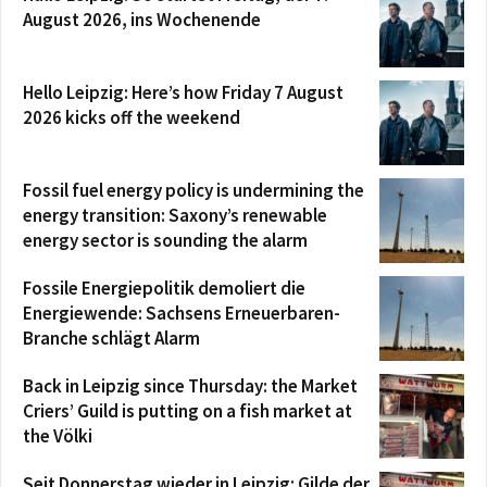
August 2026, ins Wochenende
Hello Leipzig: Here’s how Friday 7 August
2026 kicks off the weekend
Fossil fuel energy policy is undermining the
energy transition: Saxony’s renewable
energy sector is sounding the alarm
Fossile Energiepolitik demoliert die
Energiewende: Sachsens Erneuerbaren-
Branche schlägt Alarm
Back in Leipzig since Thursday: the Market
Criers’ Guild is putting on a fish market at
the Völki
Seit Donnerstag wieder in Leipzig: Gilde der