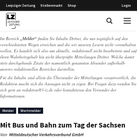
Leipziger Zeitung
Stellenmarkt
Shop
Login
Leipziger Zeitung
Im Bereich
„Melder“
finden Sie Inhalte Dritter, die uns tagtäglich auf den
verschiedensten Wegen erreichen und die wir unseren Lesern nicht vorenthalten
wollen. Es handelt sich also um aktuelle, redaktionell nicht bearbeitete und auf
ihren Wahrheitsgehalt hin nicht überprüfte Mitteilungen Dritter. Welche damit
stets durchgehende Zitate der namentlich genannten Absender außerhalb
unseres redaktionellen Bereiches darstellen.
Für die Inhalte sind allein die Übersender der Mitteilungen verantwortlich, die
Redaktion macht sich die Aussagen nicht zu eigen. Bei Fragen dazu wenden Sie
sich gern an
redaktion@l-iz.de
oder kontaktieren den Versender der
Informationen.
Melder
Wortmelder
Mit Bus und Bahn zum Tag der Sachsen
Von
Mitteldeutscher Verkehrsverbund GmbH