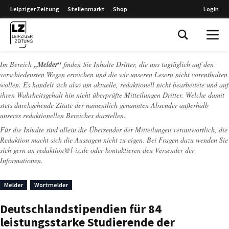
Leipziger Zeitung
Stellenmarkt
Shop
Login
Leipziger Zeitung
Im Bereich
„Melder“
finden Sie Inhalte Dritter, die uns tagtäglich auf den
verschiedensten Wegen erreichen und die wir unseren Lesern nicht vorenthalten
wollen. Es handelt sich also um aktuelle, redaktionell nicht bearbeitete und auf
ihren Wahrheitsgehalt hin nicht überprüfte Mitteilungen Dritter. Welche damit
stets durchgehende Zitate der namentlich genannten Absender außerhalb
unseres redaktionellen Bereiches darstellen.
Für die Inhalte sind allein die Übersender der Mitteilungen verantwortlich, die
Redaktion macht sich die Aussagen nicht zu eigen. Bei Fragen dazu wenden Sie
sich gern an
redaktion@l-iz.de
oder kontaktieren den Versender der
Informationen.
Melder
Wortmelder
Deutschlandstipendien für 84
leistungsstarke Studierende der