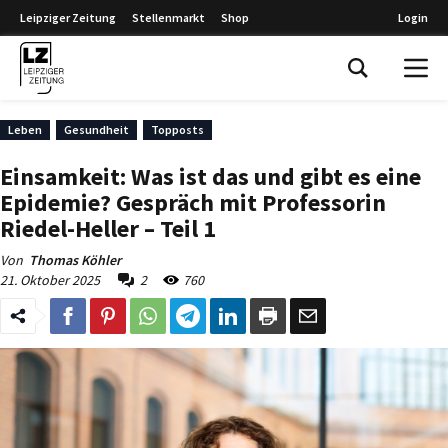
Leipziger Zeitung
Stellenmarkt
Shop
Login
Leipziger Zeitung
Leben
Gesundheit
Topposts
Einsamkeit: Was ist das und gibt es eine
Epidemie? Gespräch mit Professorin
Riedel-Heller – Teil 1
Von
Thomas Köhler
21. Oktober 2025
2
760