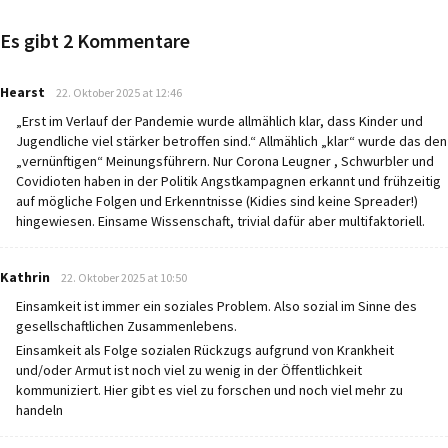
Es gibt 2 Kommentare
says:
Hearst
22. Oktober 2025 at 12:46
„Erst im Verlauf der Pandemie wurde allmählich klar, dass Kinder und
Jugendliche viel stärker betroffen sind.“ Allmählich „klar“ wurde das den
„vernünftigen“ Meinungsführern. Nur Corona Leugner , Schwurbler und
Covidioten haben in der Politik Angstkampagnen erkannt und frühzeitig
auf mögliche Folgen und Erkenntnisse (Kidies sind keine Spreader!)
hingewiesen. Einsame Wissenschaft, trivial dafür aber multifaktoriell.
says:
Kathrin
22. Oktober 2025 at 10:50
Einsamkeit ist immer ein soziales Problem. Also sozial im Sinne des
gesellschaftlichen Zusammenlebens.
Einsamkeit als Folge sozialen Rückzugs aufgrund von Krankheit
und/oder Armut ist noch viel zu wenig in der Öffentlichkeit
kommuniziert. Hier gibt es viel zu forschen und noch viel mehr zu
handeln