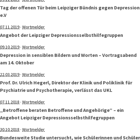
Tag der offenen Tür beim Leipziger Bündnis gegen Depression
e.V
·
07.11.2019
Wortmelder
Angebot der Leipziger Depressionsselbsthilfegruppen
·
09.10.2019
Wortmelder
Depression in sensiblen Bildern und Worten – Vortragsabend
am 14. Oktober
·
22.03.2019
Wortmelder
Prof. Dr. Ulrich Hegerl, Direktor der Klinik und Poliklinik für
Psychiatrie und Psychotherapie, verlässt das UKL
·
07.11.2018
Wortmelder
„Betroffene beraten Betroffene und Angehörige“ – ein
Angebot Leipziger Depressionsselbsthilfegruppen
·
30.10.2018
Wortmelder
Bundesweite Studie untersucht, wie Schülerinnen und Schüler