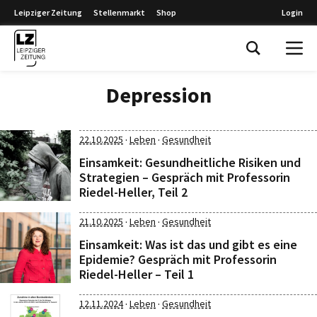
Leipziger Zeitung
Stellenmarkt
Shop
Login
Leipziger Zeitung
Depression
·
·
22.10.2025
Leben
Gesundheit
Einsamkeit: Gesundheitliche Risiken und
Strategien – Gespräch mit Professorin
Riedel-Heller, Teil 2
·
·
21.10.2025
Leben
Gesundheit
Einsamkeit: Was ist das und gibt es eine
Epidemie? Gespräch mit Professorin
Riedel-Heller – Teil 1
·
·
12.11.2024
Leben
Gesundheit