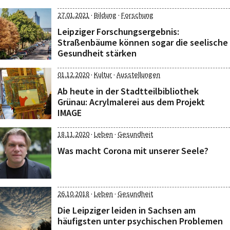
·
·
27.01.2021
Bildung
Forschung
Leipziger Forschungsergebnis:
Straßenbäume können sogar die seelische
Gesundheit stärken
·
·
01.12.2020
Kultur
Ausstellungen
Ab heute in der Stadtteilbibliothek
Grünau: Acrylmalerei aus dem Projekt
IMAGE
·
·
18.11.2020
Leben
Gesundheit
Was macht Corona mit unserer Seele?
·
·
26.10.2018
Leben
Gesundheit
Die Leipziger leiden in Sachsen am
häufigsten unter psychischen Problemen