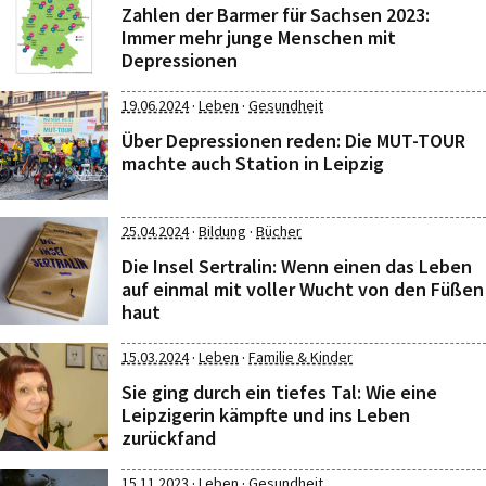
Zahlen der Barmer für Sachsen 2023:
Immer mehr junge Menschen mit
Depressionen
·
·
19.06.2024
Leben
Gesundheit
Über Depressionen reden: Die MUT-TOUR
machte auch Station in Leipzig
·
·
25.04.2024
Bildung
Bücher
Die Insel Sertralin: Wenn einen das Leben
auf einmal mit voller Wucht von den Füßen
haut
·
·
15.03.2024
Leben
Familie & Kinder
Sie ging durch ein tiefes Tal: Wie eine
Leipzigerin kämpfte und ins Leben
zurückfand
·
·
15.11.2023
Leben
Gesundheit