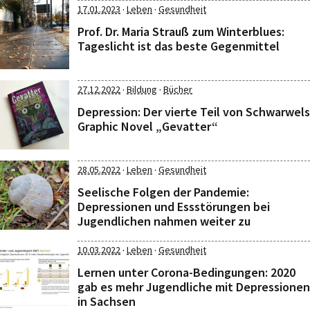
·
·
17.01.2023
Leben
Gesundheit
Prof. Dr. Maria Strauß zum Winterblues:
Tageslicht ist das beste Gegenmittel
·
·
27.12.2022
Bildung
Bücher
Depression: Der vierte Teil von Schwarwels
Graphic Novel „Gevatter“
·
·
28.05.2022
Leben
Gesundheit
Seelische Folgen der Pandemie:
Depressionen und Essstörungen bei
Jugendlichen nahmen weiter zu
·
·
10.03.2022
Leben
Gesundheit
Lernen unter Corona-Bedingungen: 2020
gab es mehr Jugendliche mit Depressionen
in Sachsen