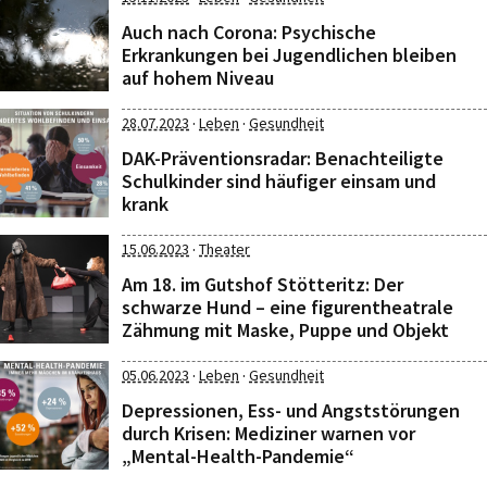
Auch nach Corona: Psychische
Erkrankungen bei Jugendlichen bleiben
auf hohem Niveau
·
·
28.07.2023
Leben
Gesundheit
DAK-Präventionsradar: Benachteiligte
Schulkinder sind häufiger einsam und
krank
·
15.06.2023
Theater
Am 18. im Gutshof Stötteritz: Der
schwarze Hund – eine figurentheatrale
Zähmung mit Maske, Puppe und Objekt
·
·
05.06.2023
Leben
Gesundheit
Depressionen, Ess- und Angststörungen
durch Krisen: Mediziner warnen vor
„Mental-Health-Pandemie“