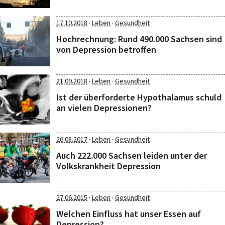
·
·
17.10.2018
Leben
Gesundheit
Hochrechnung: Rund 490.000 Sachsen sind
von Depression betroffen
·
·
21.09.2018
Leben
Gesundheit
Ist der überforderte Hypothalamus schuld
an vielen Depressionen?
·
·
26.08.2017
Leben
Gesundheit
Auch 222.000 Sachsen leiden unter der
Volkskrankheit Depression
·
·
27.06.2015
Leben
Gesundheit
Welchen Einfluss hat unser Essen auf
Depression?