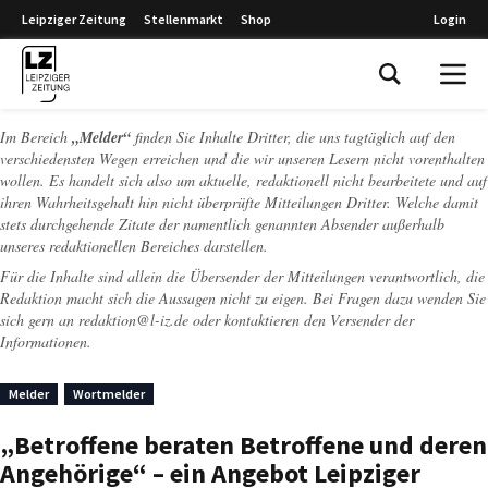
Leipziger Zeitung
Stellenmarkt
Shop
Login
Leipziger Zeitung
Im Bereich
„Melder“
finden Sie Inhalte Dritter, die uns tagtäglich auf den
verschiedensten Wegen erreichen und die wir unseren Lesern nicht vorenthalten
wollen. Es handelt sich also um aktuelle, redaktionell nicht bearbeitete und auf
ihren Wahrheitsgehalt hin nicht überprüfte Mitteilungen Dritter. Welche damit
stets durchgehende Zitate der namentlich genannten Absender außerhalb
unseres redaktionellen Bereiches darstellen.
Für die Inhalte sind allein die Übersender der Mitteilungen verantwortlich, die
Redaktion macht sich die Aussagen nicht zu eigen. Bei Fragen dazu wenden Sie
sich gern an
redaktion@l-iz.de
oder kontaktieren den Versender der
Informationen.
Melder
Wortmelder
„Betroffene beraten Betroffene und deren
Angehörige“ – ein Angebot Leipziger